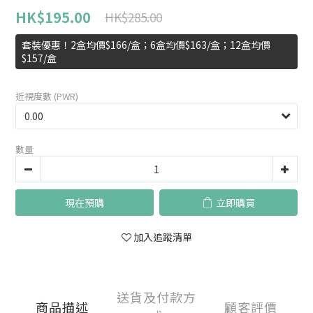
HK$195.00
HK$285.00
套裝優惠！2盒均價$166/盒；6盒均價$163/盒；12盒均價
$157/盒
近視度數 (PWR)
數量
現在預購
立即購買
加入追蹤清單
送貨及付款方
商品描述
顧客評價