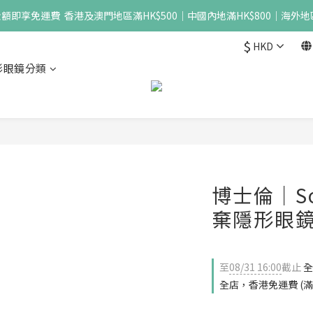
即享免運費  香港及澳門地區滿HK$500｜中國內地滿HK$800｜海外地區
$
HKD
形眼鏡分類
博士倫｜Sof
棄隱形眼鏡
至
08/31 16:00
截止
全
全店，香港免運費 (滿H