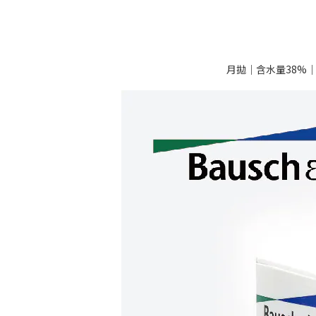
月拋｜含水量38%｜弧度(