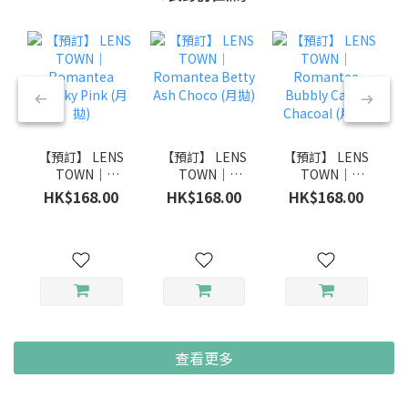
【預訂】 LENS
【預訂】 LENS
【預訂】 LENS
TOWN｜
TOWN｜
TOWN｜
Romantea
Romantea
Romantea
HK$168.00
HK$168.00
HK$168.00
Smoky Pink
Betty Ash
Bubbly Candy
(月拋)
Choco (月拋)
Chacoal (月拋)
查看更多