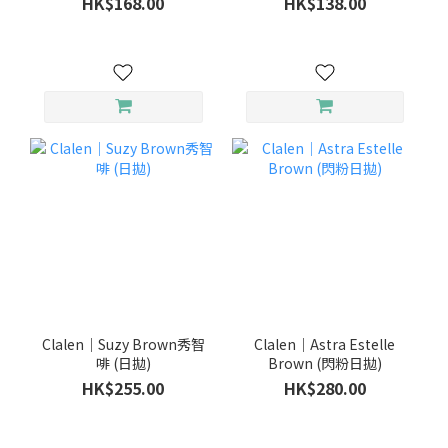
HK$168.00
HK$138.00
Clalen｜Suzy Brown秀智
Clalen｜Astra Estelle
啡 (日拋)
Brown (閃粉日拋)
HK$255.00
HK$280.00