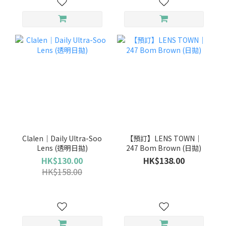
Clalen｜Daily Ultra-Soo
【預訂】LENS TOWN｜
Lens (透明日拋)
247 Bom Brown (日拋)
HK$130.00
HK$138.00
HK$158.00