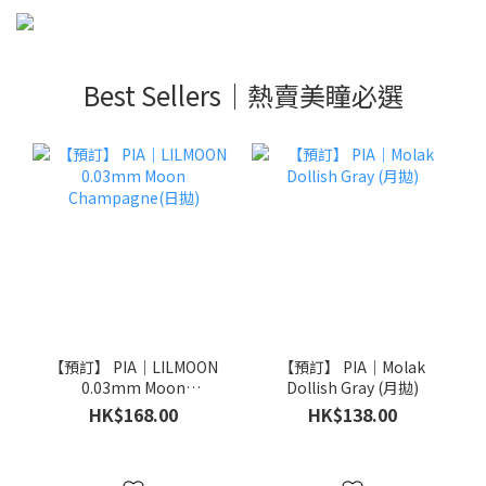
Best Sellers｜熱賣美瞳必選
【預訂】 PIA｜LILMOON
【預訂】 PIA｜Molak
0.03mm Moon
Dollish Gray (月拋)
Champagne(日拋)
HK$168.00
HK$138.00