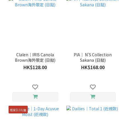
Clalen｜IRIS Canola
PIA｜ N'S Collection
Brown海外限定 (日拋)
Sakana (日拋)
HK$128.00
HK$168.00
低至$133/盒