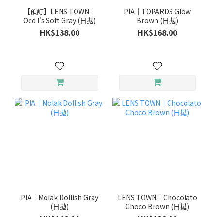
【預訂】LENS TOWN｜
PIA｜TOPARDS Glow
Odd I's Soft Gray (日拋)
Brown (日拋)
HK$138.00
HK$168.00
PIA｜Molak Dollish Gray
LENS TOWN｜Chocolato
(日拋)
Choco Brown (日拋)