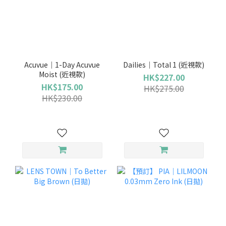
Acuvue｜1-Day Acuvue
Dailies｜Total 1 (近視款)
Moist (近視款)
HK$227.00
HK$175.00
HK$275.00
HK$230.00