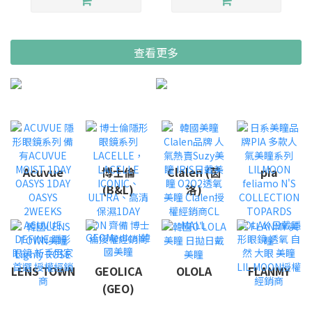
查看更多
Acuvue
博士倫
Clalen (茵
pia
(B&L)
洛)
LENS TOWN
GEOLICA
OLOLA
FLANMY
(GEO)