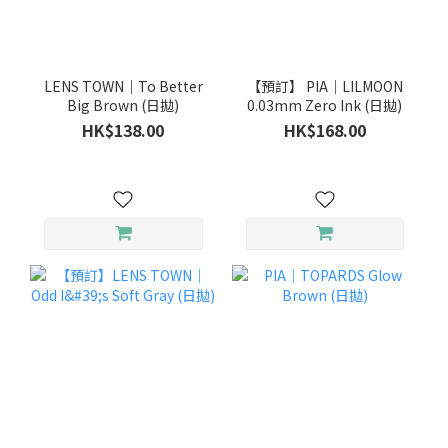
LENS TOWN｜To Better
【預訂】 PIA｜LILMOON
Big Brown (日拋)
0.03mm Zero Ink (日拋)
HK$138.00
HK$168.00