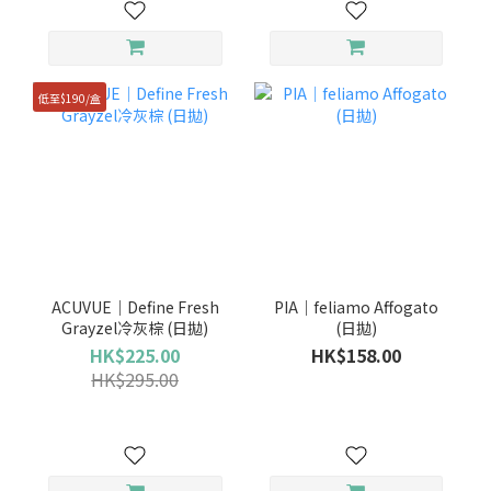
低至$190/盒
ACUVUE｜Define Fresh
PIA｜feliamo Affogato
Grayzel冷灰棕 (日拋)
(日拋)
HK$225.00
HK$158.00
HK$295.00