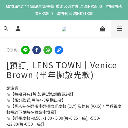
購物滿指定金額即享免運費  香港及澳門地區滿HK$500｜中國內地
滿HK$800｜海外地區滿HK$1800
分享到
[預訂] LENS TOWN｜Venice
Brown (半年拋散光款)
請注意！
※【每瓶只有1片,如需1對,請購買2瓶】
※【預訂款式,需時4-8星期出貨】
※【客人先在選項中選擇散光度數 (CLY) 及線位 (AXIS)。而近視度
數需於下單時在備註中填寫】
※【近視度數 -0.50, -1.00 - 5.00(每-0.25一級), -5.50- 
-12.00(每-0.50一級)】