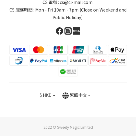
CS 電郵 : cs@cl-mall.com
CS 服務時間 : Mon - Fri 10am - 7pm (Close on Weekend and
Public Holiday)
$
HKD
繁體中文
2022 © Sweety Magic Limited