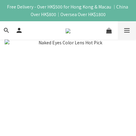
Free Delivery - Over HK$500 for Hong Kong & Macau ｜China 
Over HK$800｜Oversea Over HK$1800