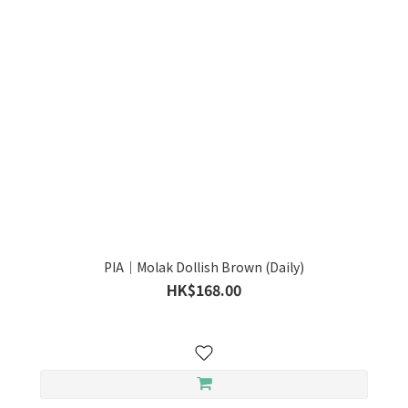
PIA｜Molak Dollish Brown (Daily)
HK$168.00