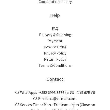
Cooperation Inquiry
Help
FAQ
Delivery & Shipping
Payment
How To Order
Privacy Policy
Return Policy
Terms & Conditions
Contact
CS WhatApps : +852 6993 3576 (只適用於訂單查詢)
CS Email : cs@cl-mall.com
CS Servies Time : Mon - Fri 10am - 7pm (Close on