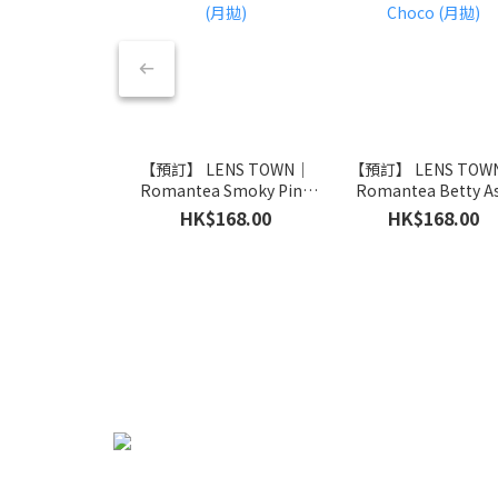
【預訂】 LENS TOWN｜
【預訂】 LENS TOW
Romantea Smoky Pink
Romantea Betty A
(月拋)
Choco (月拋)
HK$168.00
HK$168.00