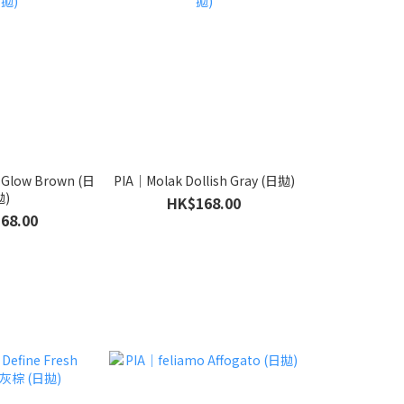
Glow Brown (日
PIA｜Molak Dollish Gray (日拋)
拋)
HK$168.00
68.00