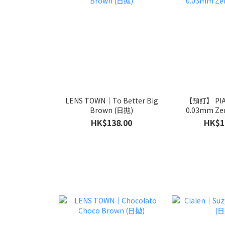
LENS TOWN｜To Better Big
【預訂】 PIA
Brown (日拋)
0.03mm Zer
HK$138.00
HK$1