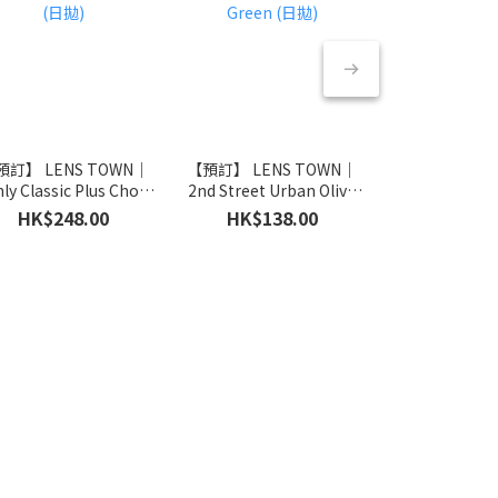
預訂】 LENS TOWN｜
【預訂】 LENS TOWN｜
【預訂】 LENS
hly Classic Plus Choco
2nd Street Urban Olive
2nd Street Urb
(日拋)
Green (日拋)
拋)
HK$248.00
HK$138.00
HK$138