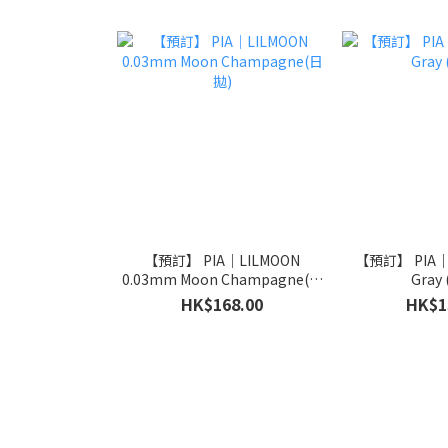
【預訂】 PIA｜LILMOON
【預訂】 PIA｜Mo
0.03mm Moon Champagne(日
Gray
拋)
HK$168.00
HK$1