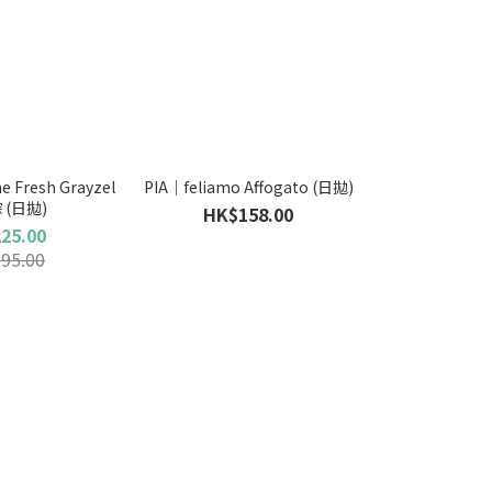
 Fresh Grayzel
PIA｜feliamo Affogato (日拋)
 (日拋)
HK$158.00
25.00
95.00