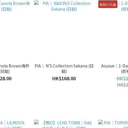
低至$133/盒
anola Brown海外
PIA｜ N'S Collection Sakana (日
Acuvue｜1-Day
(日拋)
拋)
(近
28.00
HK$168.00
HK$1
HK$2