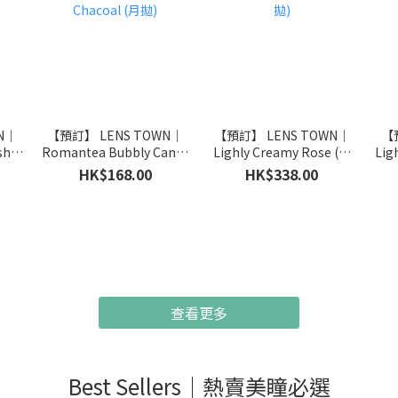
N｜
【預訂】 LENS TOWN｜
【預訂】 LENS TOWN｜
【
sh
Romantea Bubbly Candy
Lighly Creamy Rose (日
Lig
Chacoal (月拋)
拋)
HK$168.00
HK$338.00
查看更多
Best Sellers｜熱賣美瞳必選