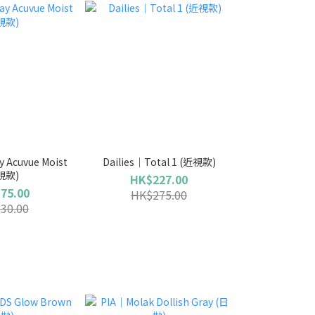
 Acuvue Moist
Dailies｜Total 1 (近視款)
視款)
HK$227.00
75.00
HK$275.00
30.00