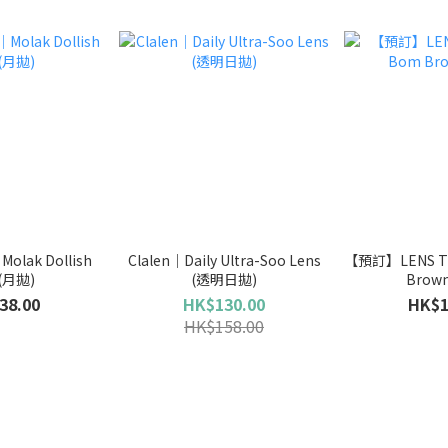
lak Dollish
Clalen｜Daily Ultra-Soo Lens
【預訂】LENS T
 (月拋)
(透明日拋)
Brow
38.00
HK$130.00
HK$1
HK$158.00