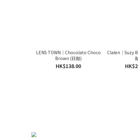
LENS TOWN｜Chocolato Choco
Clalen｜Suzy
Brown (日拋)
拋
HK$138.00
HK$2