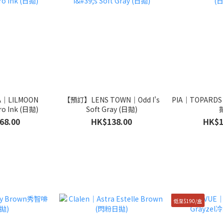
｜LILMOON
【預訂】LENS TOWN｜Odd I's
PIA｜TOPARDS 
o Ink (日拋)
Soft Gray (日拋)
68.00
HK$138.00
HK$1
低至$190/盒