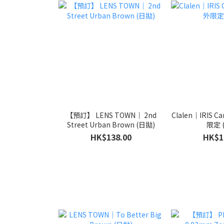
【預訂】 LENS TOWN｜ 2nd
Clalen｜IRIS C
Street Urban Brown (日拋)
限定 
HK$138.00
HK$1