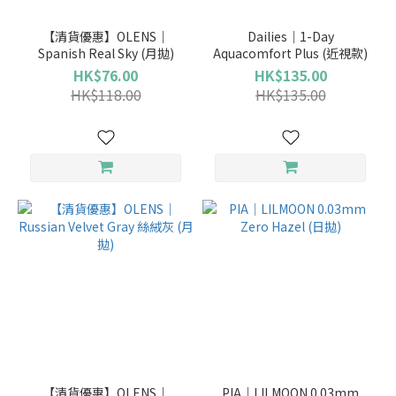
Freshlook
(3)
【清貨優惠】OLENS｜
Dailies｜1-Day
Spanish Real Sky (月拋)
Aquacomfort Plus (近視款)
Dailies
HK$76.00
HK$135.00
(2)
HK$118.00
HK$135.00
LILMOON
(2)
ACUVUE
(1)
看
更
多
使用週
期
（日、
星期、
月、
【清貨優惠】OLENS｜
PIA｜LILMOON 0.03mm