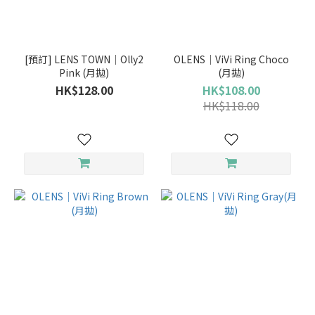
[預訂] LENS TOWN｜Olly2
OLENS｜ViVi Ring Choco
Pink (月拋)
(月拋)
HK$128.00
HK$108.00
HK$118.00