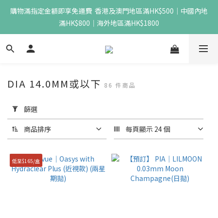
購物滿指定金額即享免運費  香港及澳門地區滿HK$500｜中國內地
滿HK$800｜海外地區滿HK$1800
DIA 14.0MM或以下
86 件商品
套
用
篩選
篩
選
商品排序
每頁顯示 24 個
(0/20)
低至$165/盒
價格
(HK$)
~