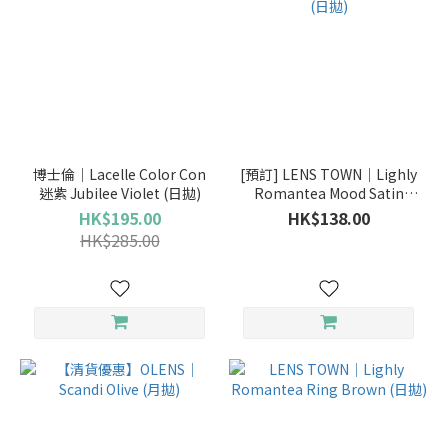
博士倫｜Lacelle Color Con
[預訂] LENS TOWN｜Lighly
迷紫 Jubilee Violet (日拋)
Romantea Mood Satin
Brown (日拋)
HK$195.00
HK$138.00
HK$285.00