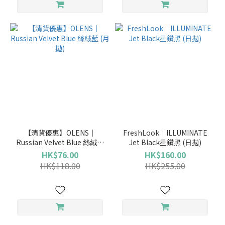
【清貨優惠】OLENS｜
FreshLook｜ILLUMINATE
Russian Velvet Blue 絲絨藍
Jet Black星鑽黑 (日拋)
(月拋)
HK$76.00
HK$160.00
HK$118.00
HK$255.00