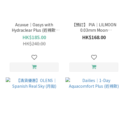
品
牌
Acuvue｜Oasys with
【預訂】 PIA｜LILMOON
Hydraclear Plus (近視款)
0.03mm Moon
LENS
(兩星期拋)
Champagne(日拋)
HK$185.00
HK$168.00
TOWN
HK$240.00
(37)
SEED
(16)
OLENS
(12)
博
士
倫
(9)
Freshkon
(4)