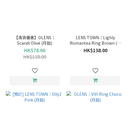
【清貨優惠】OLENS｜
LENS TOWN｜Lighly
Scandi Olive (月拋)
Romantea Ring Brown (日
拋)
HK$78.00
HK$138.00
HK$118.00