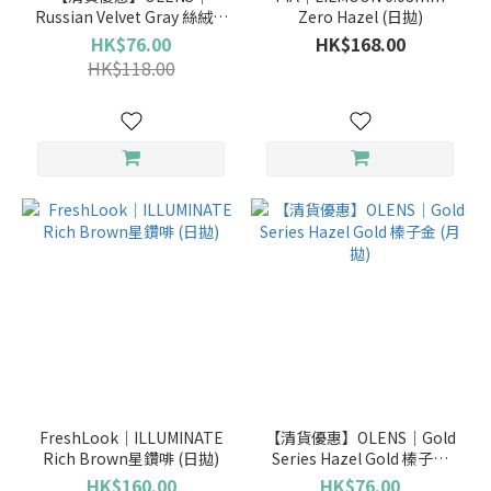
季、半
Russian Velvet Gray 絲絨灰
Zero Hazel (日拋)
年、
(月拋)
HK$76.00
HK$168.00
年）
HK$118.00
季
拋
(2)
兩
星
期
拋
(1)
日
拋
(30)
月
拋
FreshLook｜ILLUMINATE
【清貨優惠】OLENS｜Gold
(37)
Rich Brown星鑽啡 (日拋)
Series Hazel Gold 榛子金
(月拋)
HK$160.00
HK$76.00