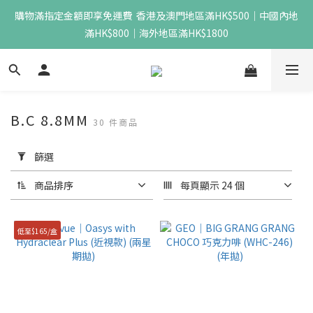
購物滿指定金額即享免運費  香港及澳門地區滿HK$500｜中國內地
滿HK$800｜海外地區滿HK$1800
B.C 8.8MM
30 件商品
套
用
篩選
篩
選
商品排序
每頁顯示 24 個
(0/20)
低至$165/盒
價格
(HK$)
~