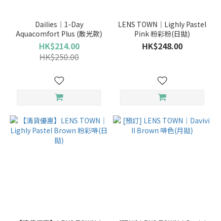
Dailies｜1-Day
LENS TOWN｜Lighly Pastel
Aquacomfort Plus (散光款)
Pink 粉彩粉(日拋)
HK$214.00
HK$248.00
HK$250.00