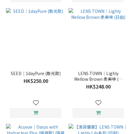
SEED｜1dayPure (散光款)
LENS TOWN｜Lighly
Mellow Brown 柔美啡 (日
HK$250.00
拋)
HK$248.00