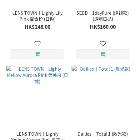
倫
LENS TOWN｜Lighly Lily
(1)
SEED｜1dayPure (遠視款)
Pink 百合粉 (日拋)
(透明日拋)
HK$248.00
HK$160.00
使用週
期
（日、
星期、
月、
季、半
年、
年）
年
拋
(3)
兩
星
期
拋
LENS TOWN｜Lighly
Dailies｜Total 1 (散光款)
(2)
Mellow Aurora Pink 柔美粉