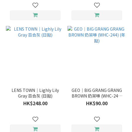
LENS TOWN｜Lighly Lily
GEO｜BIG GRANG GRANG
Gray 百合灰 (日拋)
BROWN 奶茶啡 (WHC-244)
(年拋)
HK$248.00
HK$90.00