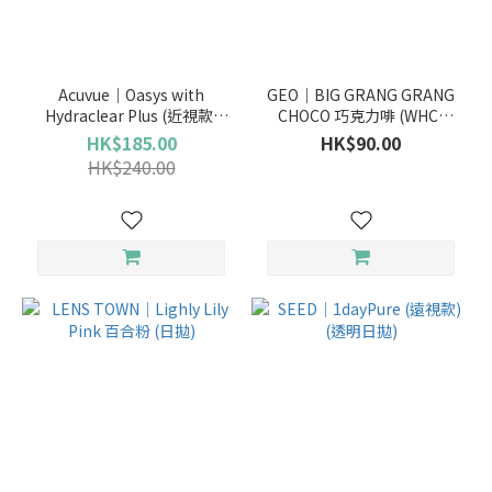
品
牌
Acuvue｜Oasys with
GEO｜BIG GRANG GRANG
Hydraclear Plus (近視款)
CHOCO 巧克力啡 (WHC-
LENS
(兩星期拋)
246) (年拋)
HK$185.00
HK$90.00
TOWN
HK$240.00
(19)
GEO
(3)
SEED
(3)
ACUVUE
(2)
Dailies
(2)
博
士