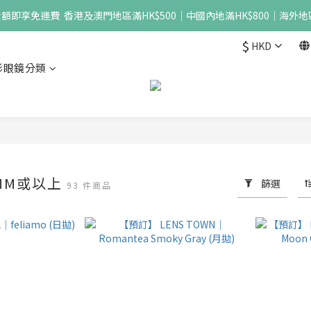
即享免運費  香港及澳門地區滿HK$500｜中國內地滿HK$800｜海外地區
$
HKD
形眼鏡分類
.6MM或以上
篩選
93 件商品