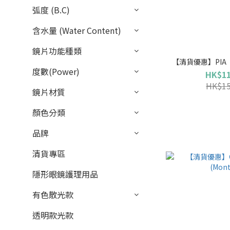
弧度 (B.C)
含水量 (Water Content)
鏡片功能種類
度數(Power)
HK$11
HK$15
鏡片材質
顏色分類
品牌
清貨專區
隱形眼鏡護理用品
有色散光款
透明款光款