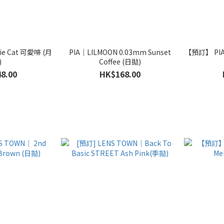
tie Cat 可愛啡 (月
PIA｜LILMOON 0.03mm Sunset
【預訂】 PIA｜
)
Coffee (日拋)
8.00
HK$168.00