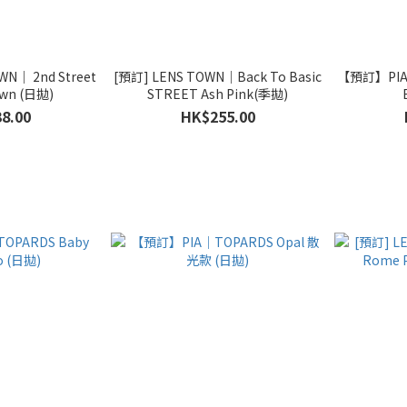
N｜ 2nd Street
[預訂] LENS TOWN｜Back To Basic
【預訂】PIA｜
own (日拋)
STREET Ash Pink(季拋)
8.00
HK$255.00