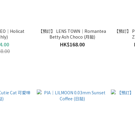
｜Holicat
【預訂】 LENS TOWN｜Romantea
【預訂】 PI
hly)
Betty Ash Choco (月拋)
Z
4.00
HK$168.00
8.00