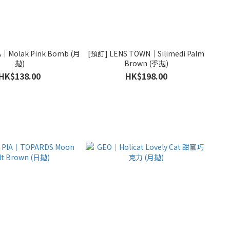
Molak Pink Bomb (月
[預訂] LENS TOWN｜Silimedi Palm
拋)
Brown (季拋)
HK$138.00
HK$198.00