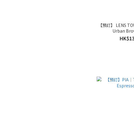
【預訂】 LENS TOW
Urban Br
HK$13