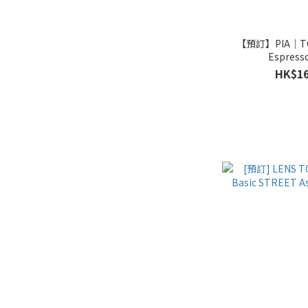
【預訂】PIA｜TO
Espress
HK$16