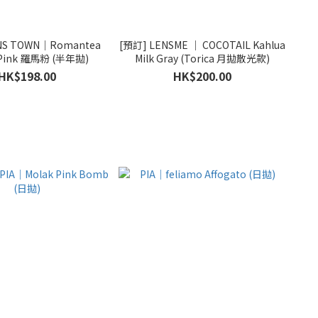
NS TOWN｜Romantea
[預訂] LENSME ｜ COCOTAIL Kahlua
Rome Pink 羅馬粉 (半年拋)
Milk Gray (Torica 月拋散光款)
HK$198.00
HK$200.00