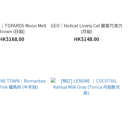
TOPARDS Moon Melt
GEO｜Holicat Lovely Cat 甜蜜巧克力
Brown (日拋)
(月拋)
HK$168.00
HK$148.00