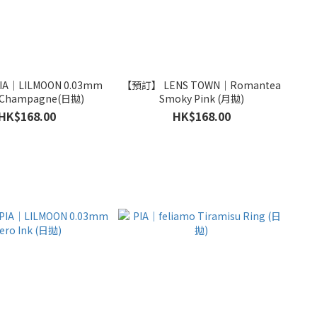
A｜LILMOON 0.03mm
【預訂】 LENS TOWN｜Romantea
 Champagne(日拋)
Smoky Pink (月拋)
HK$168.00
HK$168.00