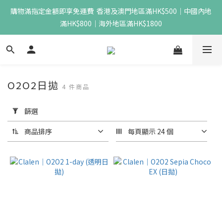
購物滿指定金額即享免運費  香港及澳門地區滿HK$500｜中國內地
滿HK$800｜海外地區滿HK$1800
O2O2日拋
4 件商品
套
用
篩選
篩
選
商品排序
每頁顯示 24 個
(0/20)
價格
(HK$)
~