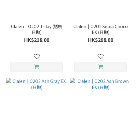
品
牌
Clalen｜O2O2 1-day (透明
Clalen｜O2O2 Sepia Choco
日拋)
EX (日拋)
Clalen
HK$218.00
HK$298.00
(4)
使用週
期
（日、
星期、
月、
季、半
年、
年）
日
拋
(4)