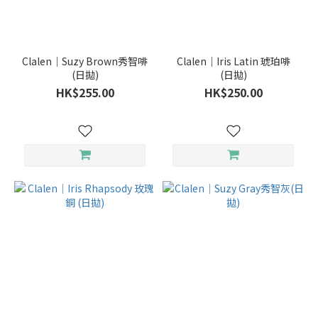
品
牌
Clalen｜Suzy Brown秀智啡
Clalen｜Iris Latin 琥珀啡
(日拋)
(日拋)
Clalen
HK$255.00
HK$250.00
(11)
使用週
期
（日、
星期、
月、
季、半
年、
年）
日
拋
(9)