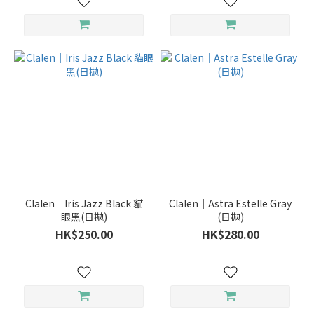
Clalen｜Iris Jazz Black 貓
Clalen｜Astra Estelle Gray
眼黑(日拋)
(日拋)
HK$250.00
HK$280.00