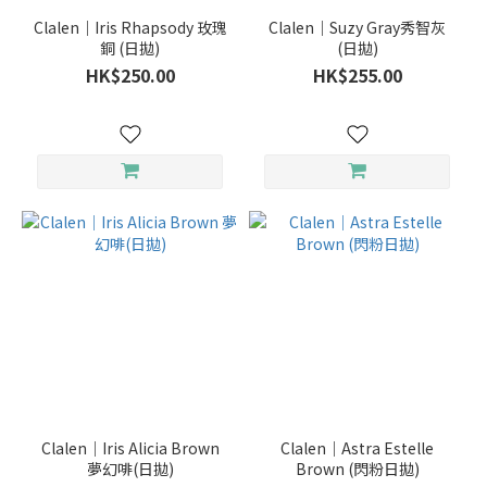
Clalen｜Iris Rhapsody 玫瑰
Clalen｜Suzy Gray秀智灰
銅 (日拋)
(日拋)
HK$250.00
HK$255.00
Clalen｜Iris Alicia Brown
Clalen｜Astra Estelle
夢幻啡(日拋)
Brown (閃粉日拋)