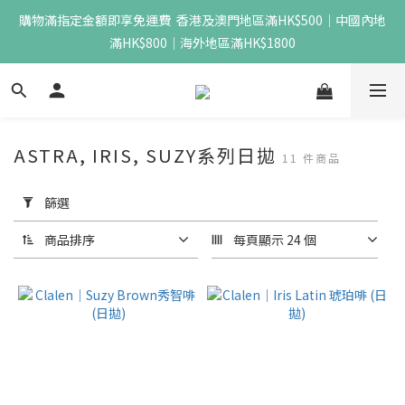
購物滿指定金額即享免運費  香港及澳門地區滿HK$500｜中國內地
滿HK$800｜海外地區滿HK$1800
ASTRA, IRIS, SUZY系列日拋
11 件商品
套
用
篩選
篩
選
商品排序
每頁顯示 24 個
(0/20)
價格
(HK$)
~