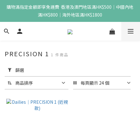
購物滿指定金額即享免運費  香港及澳門地區滿HK$500｜中國內地
滿HK$800｜海外地區滿HK$1800
PRECISION 1
1 件商品
套
用
篩選
篩
選
商品排序
每頁顯示 24 個
(0/20)
價格
(HK$)
~