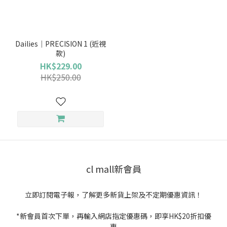
品
牌
Dailies｜PRECISION 1 (近視
款)
Alcon
HK$229.00
(1)
HK$250.00
cl mall新會員
立即訂閱電子報，了解更多新貨上架及不定期優惠資訊！
*新會員首次下單，再輸入網店指定優惠碼，即享HK$20折扣優
惠