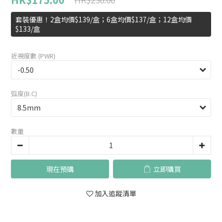
套裝優惠！2盒均價$139/盒；6盒均價$137/盒；12盒均價
$133/盒
近視度數 (PWR)
弧度(B.C)
數量
現在預購
立即購買
加入追蹤清單