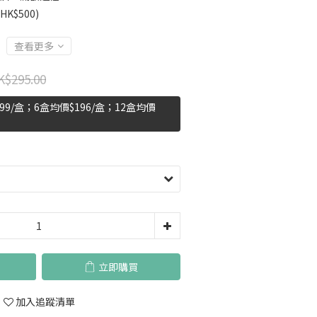
K$500)
查看更多
K$295.00
9/盒；6盒均價$196/盒；12盒均價
立即購買
加入追蹤清單