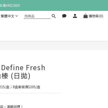
滿HK$1800
繁體中文
購物車(0)
立即購買
efine Fresh
珀榛 (日拋)
5/盒；8盒套裝價$205/盒
店，滿額送禮！