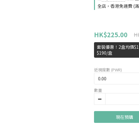
全店，香港免運費 (滿H
HK$225.00
H
套裝優惠！2盒均價$19
$190/盒
近視度數 (PWR)
數量
現在預購