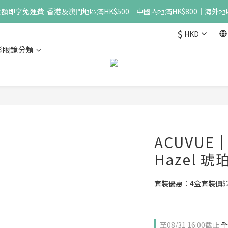
即享免運費  香港及澳門地區滿HK$500｜中國內地滿HK$800｜海外地區
$
HKD
形眼鏡分類
ACUVUE｜D
Hazel 琥
套裝優惠：4盒套裝價$21
至
08/31 16:00
截止
全