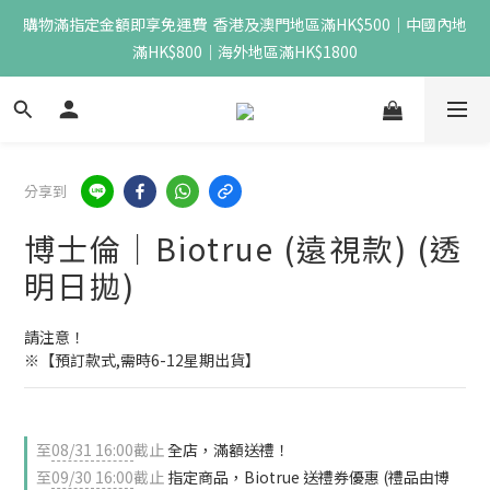
購物滿指定金額即享免運費  香港及澳門地區滿HK$500｜中國內地
滿HK$800｜海外地區滿HK$1800
分享到
博士倫｜Biotrue (遠視款) (透
明日拋)
請注意！
※【預訂款式,需時6-12星期出貨】
至
08/31 16:00
截止
全店，滿額送禮！
至
09/30 16:00
截止
指定商品，Biotrue 送禮券優惠 (禮品由博