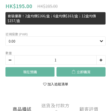
HK$195.00
HK$285.00
套裝優惠！2盒均價$166/盒；6盒均價$163/盒；12盒均價
$157/盒
近視度數 (PWR)
數量
現在預購
立即購買
加入追蹤清單
送貨及付款方
商品描述
顧客評價