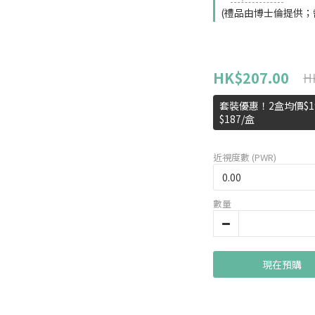
(禮品由博士倫提供；
HK$207.00
H
套裝優惠！2盒均價$19
$187/盒
近視度數 (PWR)
數量
現在預購