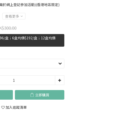
需於網上登記參加活動)(香港地區限定)
查看更多
K$300.00
6/盒；6盒均價$192/盒；12盒均價
立即購買
加入追蹤清單