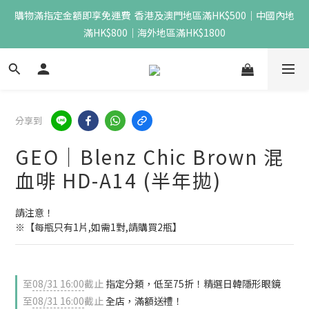
購物滿指定金額即享免運費  香港及澳門地區滿HK$500｜中國內地
滿HK$800｜海外地區滿HK$1800
分享到
GEO｜Blenz Chic Brown 混
血啡 HD-A14 (半年拋)
請注意！
※【每瓶只有1片,如需1對,請購買2瓶】
至
08/31 16:00
截止
指定分類，低至75折！精選日韓隱形眼鏡
至
08/31 16:00
截止
全店，滿額送禮！