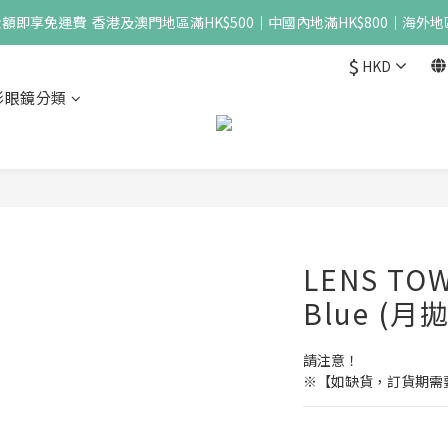
即享免運費  香港及澳門地區滿HK$500｜中國內地滿HK$800｜海外地區
$
HKD
形眼鏡分類
LENS TOW
Blue (月拋
請注意！
※【如缺貨，訂貨期需要