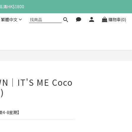
滿HK$1800
繁體中文
購物車(0)
立即購買
N｜IT'S ME Coco
)
4-8星期】