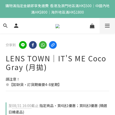
購物滿指定金額即享免運費  香港及澳門地區滿HK$500｜中國內地
滿HK$800｜海外地區滿HK$1800
分享到
LENS TOWN｜IT'S ME Coco
Gray (月拋)
請注意！
※【如缺貨，訂貨期需要4-8星期】
至
08/31 16:00
截止
指定商品，買4送1優惠；買8送3優惠 (精選
日韓產品)