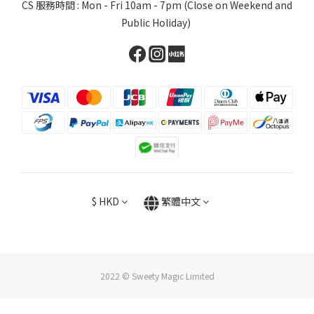
CS 服務時間 : Mon - Fri 10am - 7pm (Close on Weekend and
Public Holiday)
$
HKD
繁體中文
2022 © Sweety Magic Limited