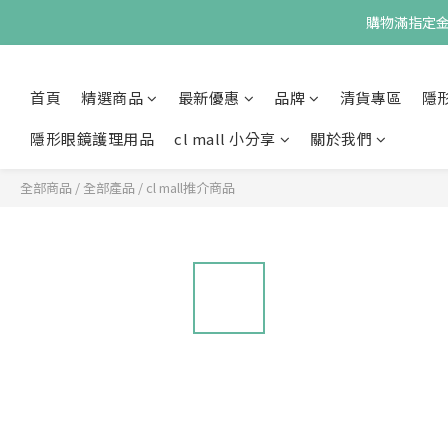
購物滿指定金額
首頁
精選商品
最新優惠
品牌
清貨專區
隱
隱形眼鏡護理用品
cl mall 小分享
關於我們
全部商品
/
全部產品
/
cl mall推介商品