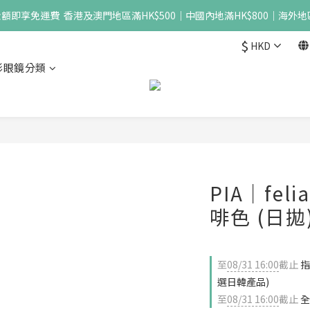
即享免運費  香港及澳門地區滿HK$500｜中國內地滿HK$800｜海外地區
$
HKD
形眼鏡分類
PIA｜feli
啡色 (日拋
至
08/31 16:00
截止
指
選日韓產品)
至
08/31 16:00
截止
全