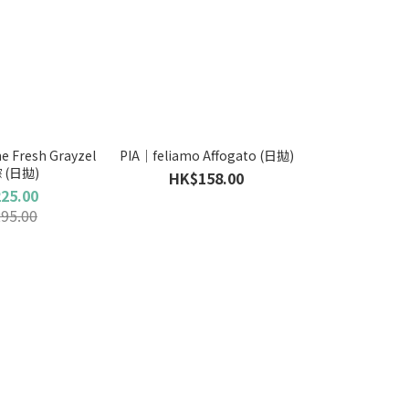
 Fresh Grayzel
PIA｜feliamo Affogato (日拋)
 (日拋)
HK$158.00
25.00
95.00