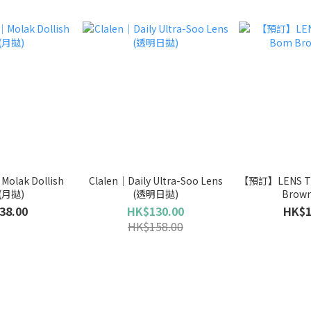
lak Dollish
Clalen｜Daily Ultra-Soo Lens
【預訂】LENS T
 (月拋)
(透明日拋)
Brow
38.00
HK$130.00
HK$1
HK$158.00