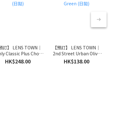
預訂】 LENS TOWN｜
【預訂】 LENS TOWN｜
【預訂】 LENS
hly Classic Plus Choco
2nd Street Urban Olive
2nd Street Urb
(日拋)
Green (日拋)
拋)
HK$248.00
HK$138.00
HK$138