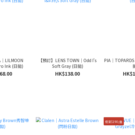
｜LILMOON
【預訂】LENS TOWN｜Odd I's
PIA｜TOPARDS 
o Ink (日拋)
Soft Gray (日拋)
68.00
HK$138.00
HK$1
低至$190/盒