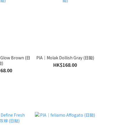
Glow Brown (日
PIA｜Molak Dollish Gray (日拋)
拋)
HK$168.00
68.00