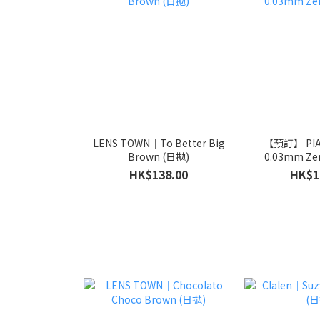
LENS TOWN｜To Better Big
【預訂】 PIA
Brown (日拋)
0.03mm Zer
HK$138.00
HK$1