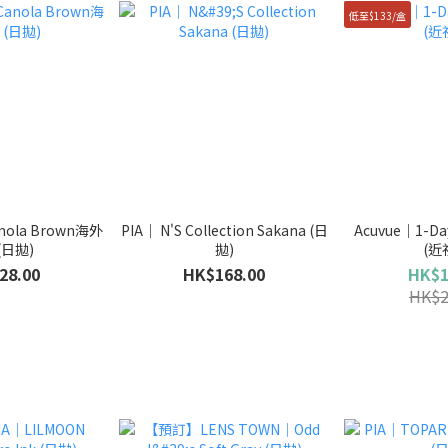
低至$133/盒
anola Brown海外
PIA｜ N'S Collection Sakana (日
Acuvue｜1-Day
(日拋)
拋)
(近
28.00
HK$168.00
HK$1
HK$2