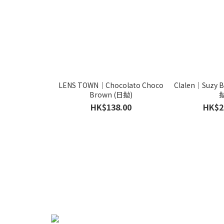
LENS TOWN｜Chocolato Choco
Clalen｜Suzy
Brown (日拋)
拋
HK$138.00
HK$2