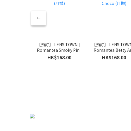
【預訂】 LENS TOWN｜
【預訂】 LENS TOW
Romantea Smoky Pink
Romantea Betty A
(月拋)
Choco (月拋)
HK$168.00
HK$168.00