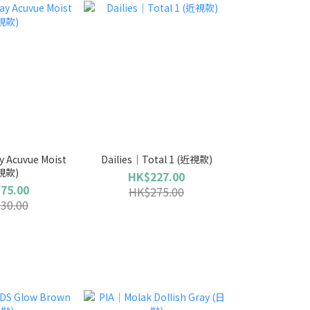
 Acuvue Moist
Dailies｜Total 1 (近視款)
視款)
HK$227.00
75.00
HK$275.00
30.00