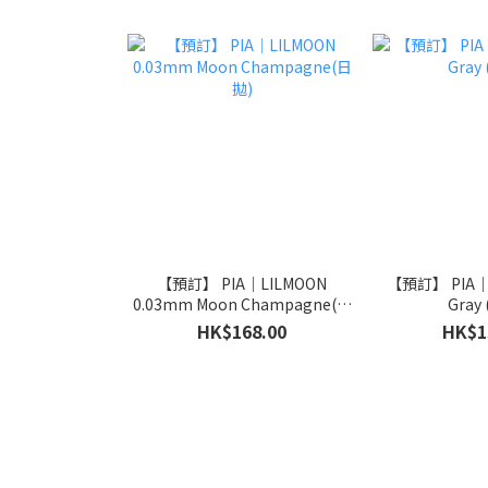
【預訂】 PIA｜LILMOON
【預訂】 PIA｜Mo
0.03mm Moon Champagne(日
Gray
拋)
HK$168.00
HK$1