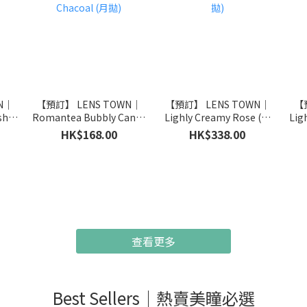
N｜
【預訂】 LENS TOWN｜
【預訂】 LENS TOWN｜
【
sh
Romantea Bubbly Candy
Lighly Creamy Rose (日
Lig
Chacoal (月拋)
拋)
HK$168.00
HK$338.00
查看更多
Best Sellers｜熱賣美瞳必選