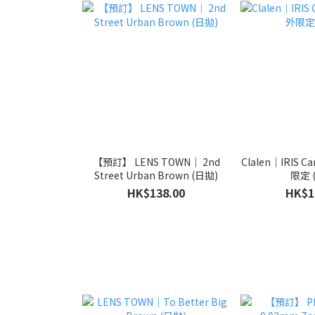
【預訂】 LENS TOWN｜ 2nd
Clalen｜IRIS C
Street Urban Brown (日拋)
限定 
HK$138.00
HK$1