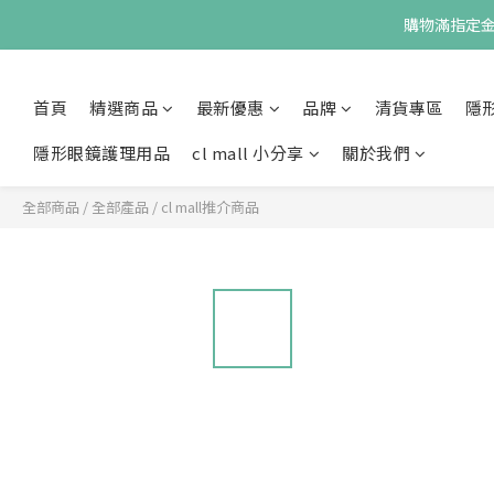
購物滿指定金額
首頁
精選商品
最新優惠
品牌
清貨專區
隱
隱形眼鏡護理用品
cl mall 小分享
關於我們
全部商品
/
全部產品
/
cl mall推介商品