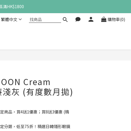
滿HK$1800
繁體中文
購物車(0)
立即購買
MOON Cream
忌廉淺灰 (有度數月拋)
定商品，買4送1優惠；買8送3優惠 (精
定分類，低至75折！精選日韓隱形眼鏡