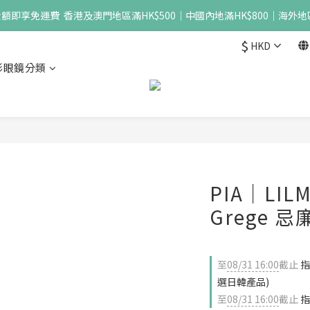
即享免運費  香港及澳門地區滿HK$500｜中國內地滿HK$800｜海外地區
$
HKD
形眼鏡分類
PIA｜LIL
Grege 
至
08/31 16:00
截止
指
選日韓產品)
至
08/31 16:00
截止
指