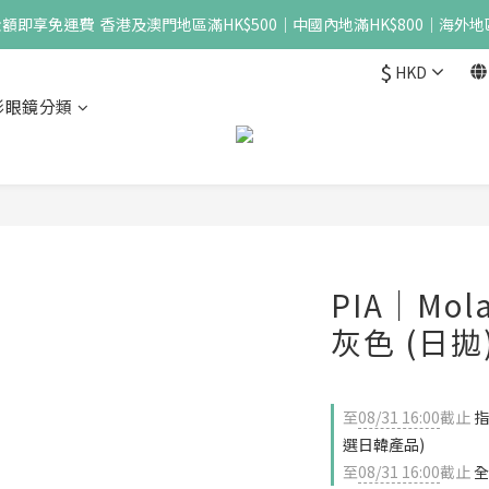
即享免運費  香港及澳門地區滿HK$500｜中國內地滿HK$800｜海外地區
$
HKD
形眼鏡分類
PIA｜Mola
灰色 (日拋
至
08/31 16:00
截止
指
選日韓產品)
至
08/31 16:00
截止
全