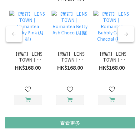
【預訂】 LENS
【預訂】 LENS
【預訂】 LENS
TOWN｜
TOWN｜
TOWN｜
Romantea
Romantea
Romantea
HK$168.00
HK$168.00
HK$168.00
Smoky Pink
Betty Ash
Bubbly Candy
(月拋)
Choco (月拋)
Chacoal (月拋)
查看更多