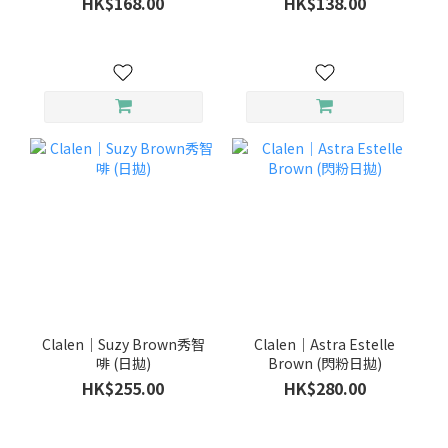
HK$168.00
HK$138.00
Clalen｜Suzy Brown秀智
Clalen｜Astra Estelle
啡 (日拋)
Brown (閃粉日拋)
HK$255.00
HK$280.00