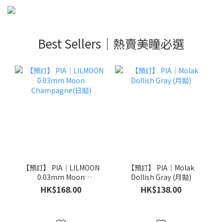
Best Sellers｜熱賣美瞳必選
【預訂】 PIA｜LILMOON
【預訂】 PIA｜Molak
0.03mm Moon
Dollish Gray (月拋)
Champagne(日拋)
HK$168.00
HK$138.00