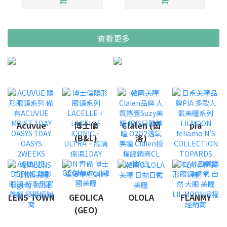
查看更多
Acuvue
博士倫
Clalen (茵
pia
(B&L)
洛)
LENS TOWN
GEOLICA
OLOLA
FLANMY
(GEO)