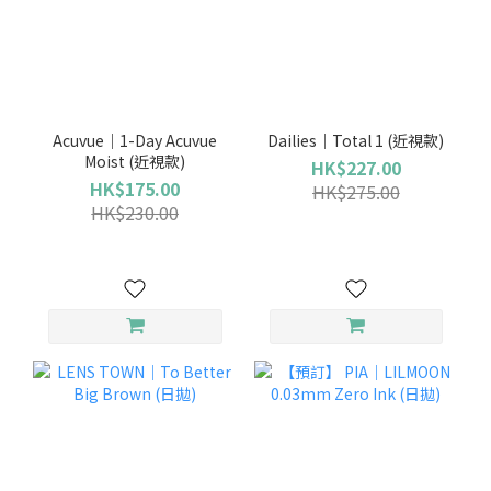
Acuvue｜1-Day Acuvue
Dailies｜Total 1 (近視款)
Moist (近視款)
HK$227.00
HK$175.00
HK$275.00
HK$230.00