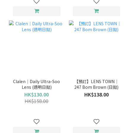
Clalen｜Daily Ultra-Soo
【預訂】LENS TOWN｜
Lens (透明日拋)
247 Bom Brown (日拋)
HK$130.00
HK$138.00
HK$158.00