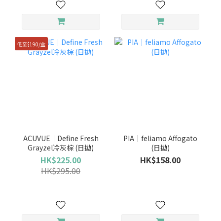
低至$190/盒
ACUVUE｜Define Fresh
PIA｜feliamo Affogato
Grayzel冷灰棕 (日拋)
(日拋)
HK$225.00
HK$158.00
HK$295.00