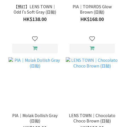
【預訂】LENS TOWN｜
PIA｜TOPARDS Glow
Odd I's Soft Gray (日拋)
Brown (日拋)
HK$138.00
HK$168.00
PIA｜Molak Dollish Gray
LENS TOWN｜Chocolato
(日拋)
Choco Brown (日拋)