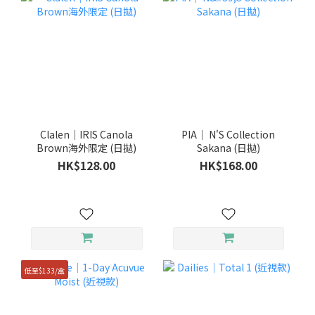
Clalen｜IRIS Canola
PIA｜ N'S Collection
Brown海外限定 (日拋)
Sakana (日拋)
HK$128.00
HK$168.00
低至$133/盒