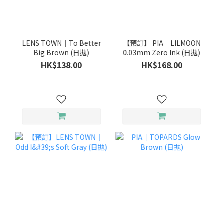
LENS TOWN｜To Better
【預訂】 PIA｜LILMOON
Big Brown (日拋)
0.03mm Zero Ink (日拋)
HK$138.00
HK$168.00