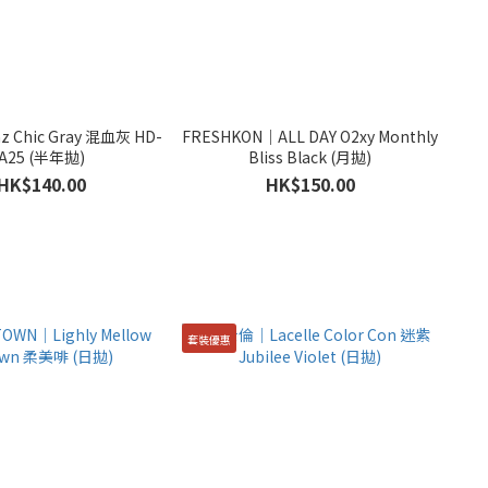
z Chic Gray 混血灰 HD-
FRESHKON｜ALL DAY O2xy Monthly
A25 (半年拋)
Bliss Black (月拋)
HK$140.00
HK$150.00
套裝優惠