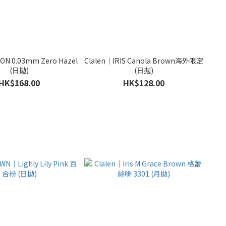
ON 0.03mm Zero Hazel
Clalen｜IRIS Canola Brown海外限定
(日拋)
(日拋)
HK$168.00
HK$128.00