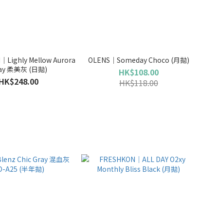
Lighly Mellow Aurora
OLENS｜Someday Choco (月拋)
ay 柔美灰 (日拋)
HK$108.00
HK$248.00
HK$118.00