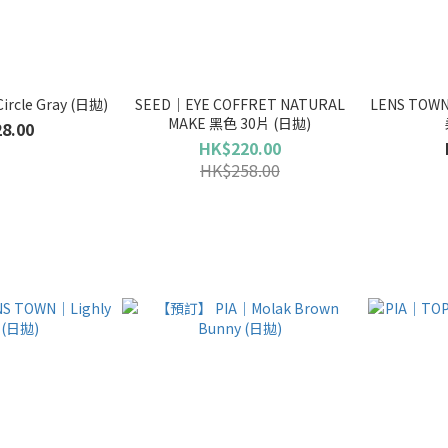
ircle Gray (日拋)
SEED｜EYE COFFRET NATURAL
LENS TOWN
MAKE 黑色 30片 (日拋)
8.00
HK$220.00
HK$258.00