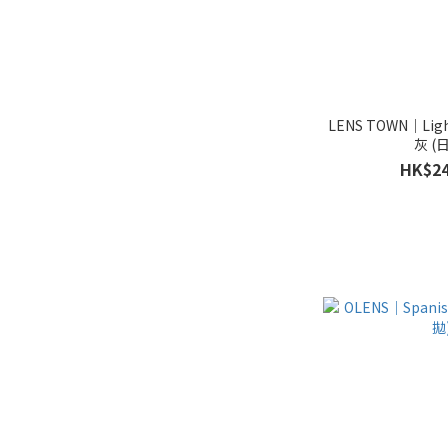
LENS TOWN｜Lighl
灰 (
HK$24