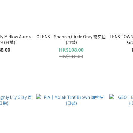
y Mellow Aurora
OLENS｜Spanish Circle Gray 霧灰色
LENS TOWN｜
粉 (日拋)
(月拋)
Gr
8.00
HK$108.00
HK$118.00