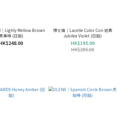
｜Lighly Mellow Brown
博士倫｜Lacelle Color Con 迷紫
柔美啡 (日拋)
Jubilee Violet (日拋)
HK$248.00
HK$195.00
HK$285.00