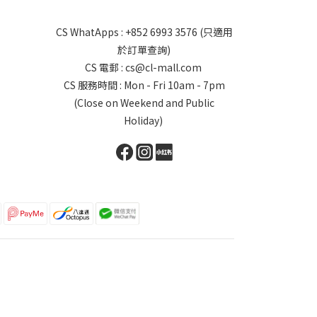
CS WhatApps : +852 6993 3576 (只適用
於訂單查詢)
CS 電郵 : cs@cl-mall.com
CS 服務時間 : Mon - Fri 10am - 7pm
(Close on Weekend and Public
Holiday)