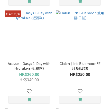
低至$189/盒
Acuvue｜Oasys 1-Day with
Clalen｜Iris Bluemoon 弦
Hydraluxe (近視款)
月藍(日拋)
HK$260.00
HK$250.00
HK$340.00