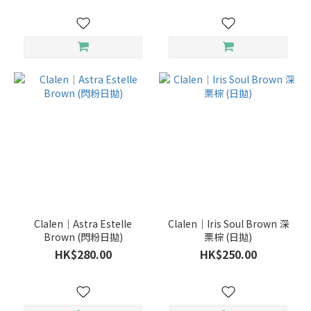
Clalen｜Astra Estelle
Clalen｜Iris Soul Brown 深
Brown (閃粉日拋)
栗棕 (日拋)
HK$280.00
HK$250.00