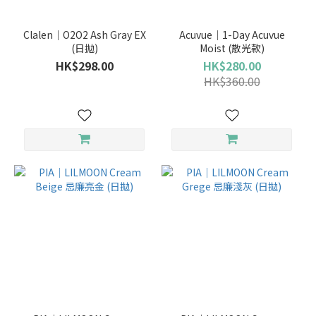
Clalen｜O2O2 Ash Gray EX
Acuvue｜1-Day Acuvue
(日拋)
Moist (散光款)
HK$298.00
HK$280.00
HK$360.00