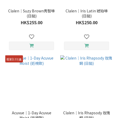
PIA
Clalen｜Suzy Brown秀智啡
(19)
Clalen｜Iris Latin 琥珀啡
(日拋)
(日拋)
SEED
HK$255.00
HK$250.00
(19)
Clalen
(18)
ACUVUE
(17)
低至$133/盒
看
更
多
使用週
期
（日、
星期、
月、
Acuvue｜1-Day Acuvue
Clalen｜Iris Rhapsody 玫瑰
Moist (近視款)
銅 (日拋)