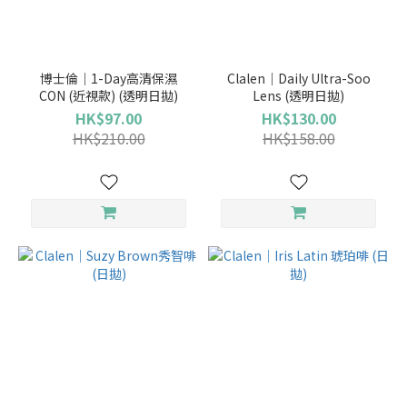
品
牌
博士倫｜1-Day高清保濕
Clalen｜Daily Ultra-Soo
CON (近視款) (透明日拋)
Lens (透明日拋)
LENS
HK$97.00
HK$130.00
TOWN
HK$210.00
HK$158.00
(59)
PIA
(44)
博
士
倫
(33)
TOPARDS
(24)
OLENS
(23)