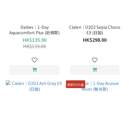
Dailies｜1-Day
Clalen｜O2O2 Sepia Choco
Aquacomfort Plus (近視款)
EX (日拋)
HK$135.00
HK$298.00
HK$135.00
低至$219/盒