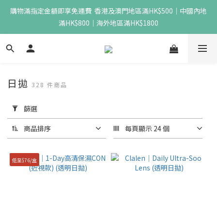
購物滿指定金額即享免運費  香港及澳門地區滿HK$500｜中國內地
滿HK$800｜海外地區滿HK$1800
日拋
328 件商品
套
用
篩選
篩
選
商品排序
每頁顯示 24 個
(0/20)
低至$76/盒
價格
(HK$)
~