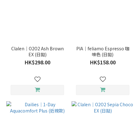
Clalen｜O2O2 Ash Brown
PIA｜feliamo Espresso 咖
EX (日拋)
啡色 (日拋)
HK$298.00
HK$158.00