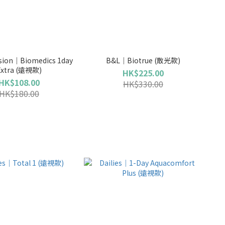
ision｜Biomedics 1day
B&L｜Biotrue (散光款)
Extra (遠視款)
HK$225.00
HK$108.00
HK$330.00
HK$180.00