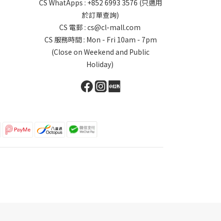
CS WhatApps : +852 6993 3576 (只適用
於訂單查詢)
CS 電郵 : cs@cl-mall.com
CS 服務時間 : Mon - Fri 10am - 7pm
(Close on Weekend and Public
Holiday)