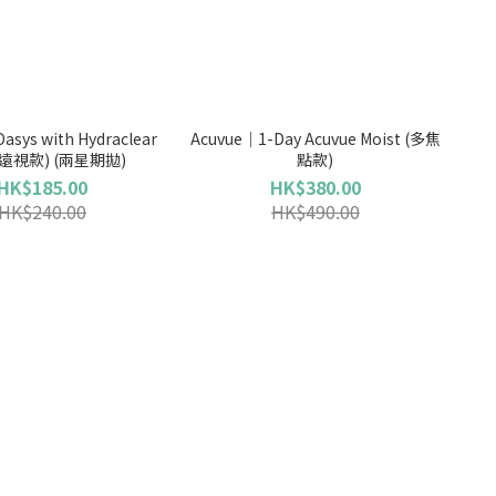
asys with Hydraclear
Acuvue｜1-Day Acuvue Moist (多焦
 (遠視款) (兩星期拋)
點款)
HK$185.00
HK$380.00
HK$240.00
HK$490.00