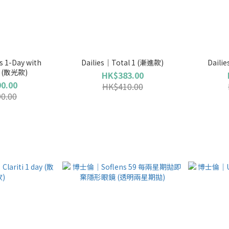
 1-Day with
Dailies｜Total 1 (漸進款)
Daili
e (散光款)
HK$383.00
0.00
HK$410.00
0.00