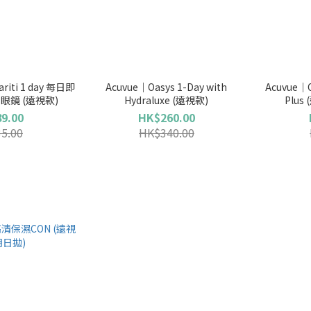
ariti 1 day 每日即
Acuvue｜Oasys 1-Day with
Acuvue｜O
鏡 (遠視款)
Hydraluxe (遠視款)
Plus
9.00
HK$260.00
5.00
HK$340.00