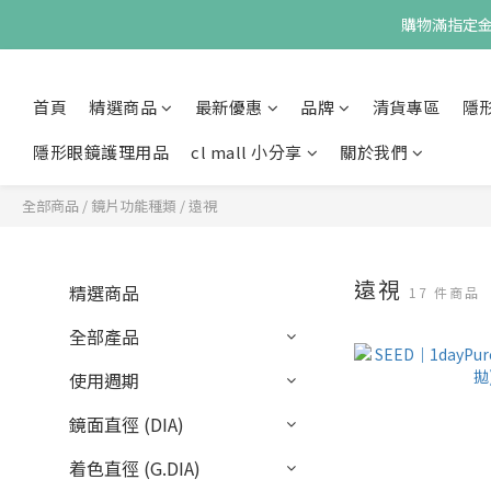
購物滿指定金額
首頁
精選商品
最新優惠
品牌
清貨專區
隱
隱形眼鏡護理用品
cl mall 小分享
關於我們
全部商品
/
鏡片功能種類
/
遠視
遠視
精選商品
17 件商品
全部產品
使用週期
鏡面直徑 (DIA)
着色直徑 (G.DIA)