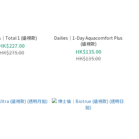
es｜Total 1 (遠視款)
Dailies｜1-Day Aquacomfort Plus
(遠視款)
HK$227.00
HK$135.00
HK$275.00
HK$135.00