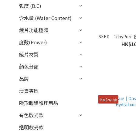
弧度 (B.C)
含水量 (Water Content)
鏡片功能種類
SEED｜1dayPure
度數(Power)
HK$16
鏡片材質
顏色分類
品牌
清貨專區
低至$268/盒
隱形眼鏡護理用品
有色散光款
透明款光款