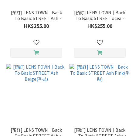
季
拋
[預訂] LENS TOWN｜Back
[預訂] LENS TOWN｜Back
(4)
To Basic STREET Ash
To Basic STREET ocean
Brown(季拋)
gray(季拋)
日
HK$255.00
HK$255.00
拋
(3)
[預訂] LENS TOWN｜Back
[預訂] LENS TOWN｜Back
To Basic STREET Ash
To Basic STREET Ash