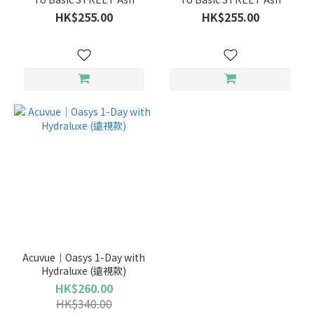
Beige(季拋)
Pink(季拋)
HK$255.00
HK$255.00
Acuvue｜Oasys 1-Day with
Hydraluxe (遠視款)
HK$260.00
HK$340.00