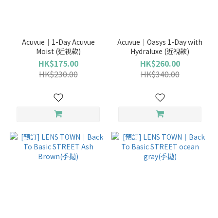
品
牌
Acuvue｜1-Day Acuvue
Acuvue｜Oasys 1-Day with
Moist (近視款)
Hydraluxe (近視款)
LENS
HK$175.00
HK$260.00
TOWN
HK$230.00
HK$340.00
(4)
ACUVUE
(3)
使用週
期
（日、
星期、
月、
季、半
年、
年）