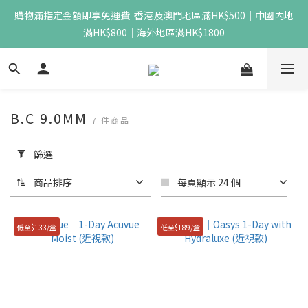
購物滿指定金額即享免運費  香港及澳門地區滿HK$500｜中國內地
滿HK$800｜海外地區滿HK$1800
B.C 9.0MM
7 件商品
套
用
篩選
篩
選
商品排序
每頁顯示 24 個
(0/20)
低至$133/盒
低至$189/盒
價格
(HK$)
~