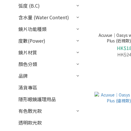
弧度 (B.C)
含水量 (Water Content)
鏡片功能種類
Acuvue｜Oasys w
度數(Power)
Plus (近視款
HK$18
鏡片材質
HK$24
顏色分類
品牌
清貨專區
隱形眼鏡護理用品
有色散光款
透明款光款