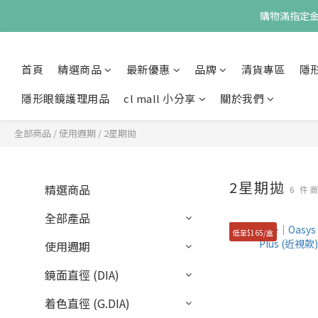
購物滿指定金額
首頁
精選商品
最新優惠
品牌
清貨專區
隱
隱形眼鏡護理用品
cl mall 小分享
關於我們
全部商品
/
使用週期
/
2星期拋
2星期拋
精選商品
6 件
全部產品
低至$165/盒
使用週期
鏡面直徑 (DIA)
着色直徑 (G.DIA)