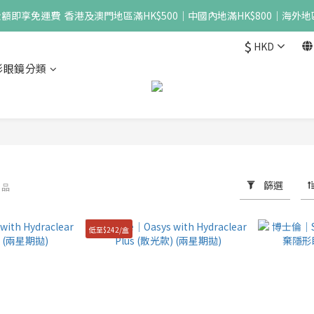
即享免運費  香港及澳門地區滿HK$500｜中國內地滿HK$800｜海外地區
$
HKD
形眼鏡分類
篩選
商品
低至$242/盒