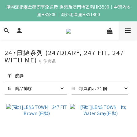
購物滿指定金額即享免運費  香港及澳門地區滿HK$500｜中國內地
滿HK$800｜海外地區滿HK$1800
247日拋系列 (247DIARY, 247 FIT, 247
WITH ME)
8 件商品
套
用
篩
篩選
選
(0/20)
商品排序
每頁顯示 24 個
價格
(HK$)
~