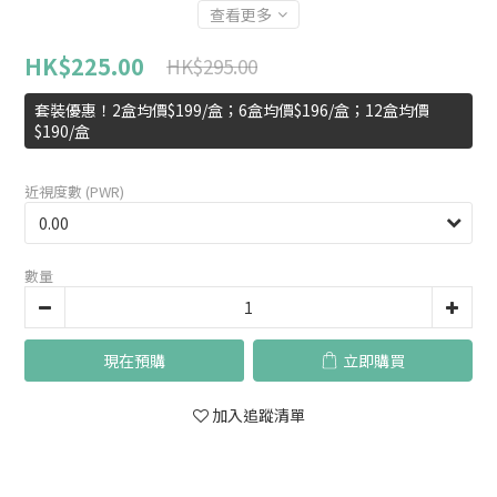
查看更多
HK$225.00
HK$295.00
套裝優惠！2盒均價$199/盒；6盒均價$196/盒；12盒均價
$190/盒
近視度數 (PWR)
數量
現在預購
立即購買
加入追蹤清單