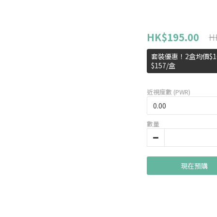
HK$195.00
H
套裝優惠！2盒均價$16
$157/盒
近視度數 (PWR)
數量
現在預購