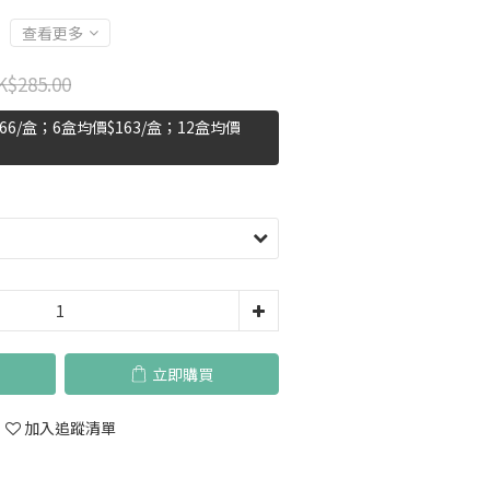
查看更多
K$285.00
6/盒；6盒均價$163/盒；12盒均價
立即購買
加入追蹤清單