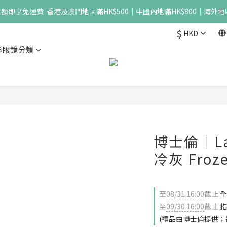
即享免運費  香港及澳門地區滿HK$500｜中國內地滿HK$800｜海外地區
$
HKD
形眼鏡分類
博士倫｜Lace
冷灰 Froze
至
08/31 16:00
截止
全
至
09/30 16:00
截止
指
(禮品由博士倫提供；