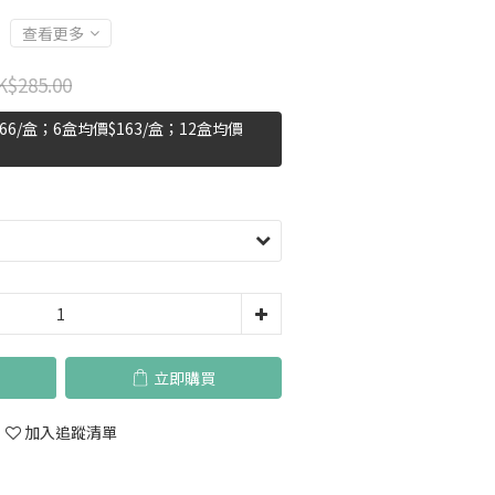
查看更多
K$285.00
6/盒；6盒均價$163/盒；12盒均價
立即購買
加入追蹤清單