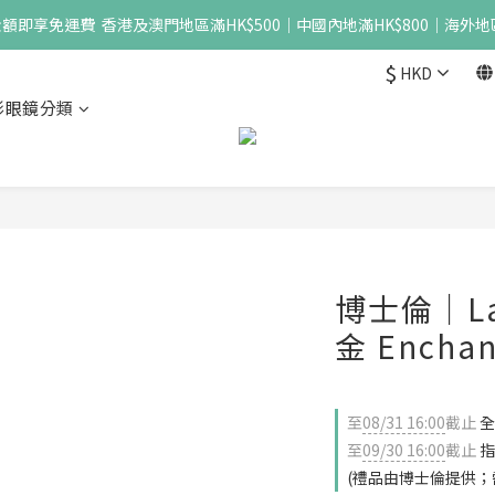
即享免運費  香港及澳門地區滿HK$500｜中國內地滿HK$800｜海外地區
$
HKD
形眼鏡分類
博士倫｜Lac
金 Enchan
至
08/31 16:00
截止
全
至
09/30 16:00
截止
指
(禮品由博士倫提供；