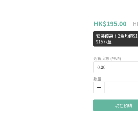
HK$195.00
H
套裝優惠！2盒均價$16
$157/盒
近視度數 (PWR)
數量
現在預購