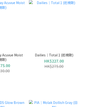
 Acuvue Moist
Dailies｜Total 1 (近視款)
視款)
HK$227.00
75.00
HK$275.00
30.00