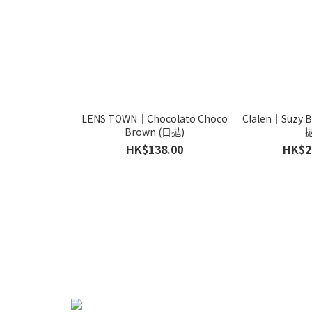
LENS TOWN｜Chocolato Choco
Clalen｜Suzy
Brown (日拋)
拋
HK$138.00
HK$2