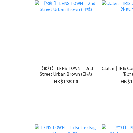
【預訂】 LENS TOWN｜ 2nd
Clalen｜IRIS C
Street Urban Brown (日拋)
限定 
HK$138.00
HK$1