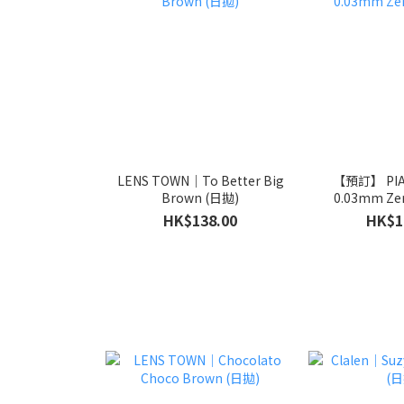
LENS TOWN｜To Better Big
【預訂】 PIA
Brown (日拋)
0.03mm Zer
HK$138.00
HK$1