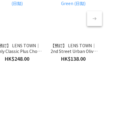
預訂】 LENS TOWN｜
【預訂】 LENS TOWN｜
【預訂】 LENS
hly Classic Plus Choco
2nd Street Urban Olive
2nd Street Urb
(日拋)
Green (日拋)
拋)
HK$248.00
HK$138.00
HK$138