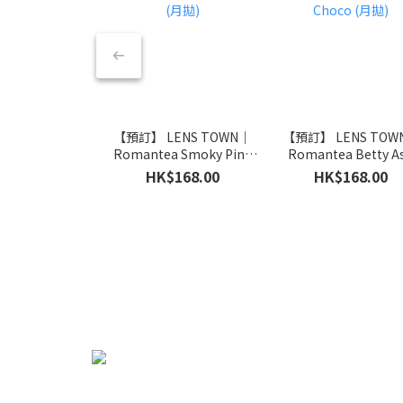
【預訂】 LENS TOWN｜
【預訂】 LENS TOW
Romantea Smoky Pink
Romantea Betty A
(月拋)
Choco (月拋)
HK$168.00
HK$168.00