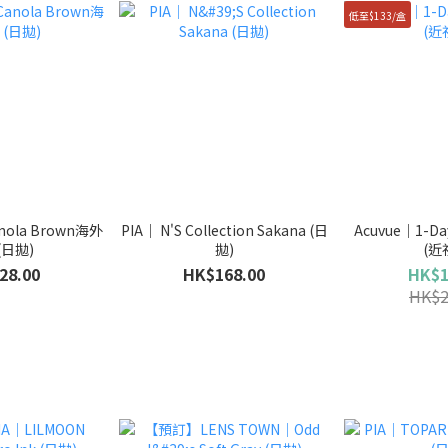
低至$133/盒
anola Brown海外
PIA｜ N'S Collection Sakana (日
Acuvue｜1-Day
(日拋)
拋)
(近
28.00
HK$168.00
HK$1
HK$2