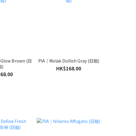
Glow Brown (日
PIA｜Molak Dollish Gray (日拋)
拋)
HK$168.00
68.00