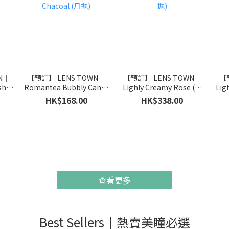
N｜
【預訂】 LENS TOWN｜
【預訂】 LENS TOWN｜
【
sh
Romantea Bubbly Candy
Lighly Creamy Rose (日
Lig
Chacoal (月拋)
拋)
HK$168.00
HK$338.00
查看更多
Best Sellers｜熱賣美瞳必選