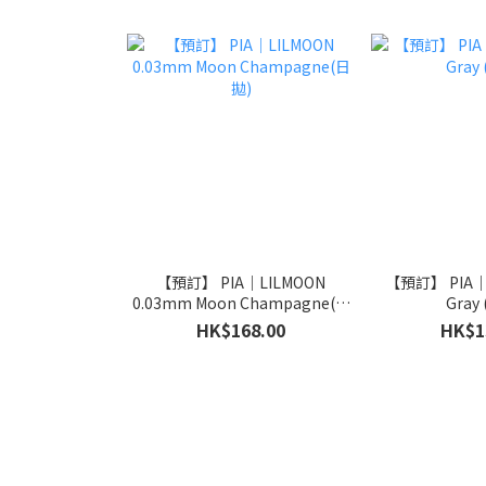
【預訂】 PIA｜LILMOON
【預訂】 PIA｜Mo
0.03mm Moon Champagne(日
Gray
拋)
HK$168.00
HK$1