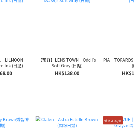
｜LILMOON
【預訂】LENS TOWN｜Odd I's
PIA｜TOPARDS 
o Ink (日拋)
Soft Gray (日拋)
68.00
HK$138.00
HK$1
低至$190/盒