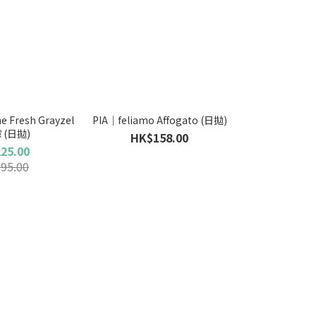
 Fresh Grayzel
PIA｜feliamo Affogato (日拋)
 (日拋)
HK$158.00
25.00
95.00