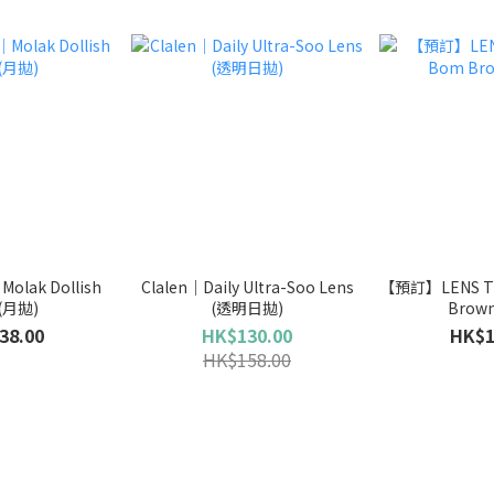
lak Dollish
Clalen｜Daily Ultra-Soo Lens
【預訂】LENS T
 (月拋)
(透明日拋)
Brow
38.00
HK$130.00
HK$1
HK$158.00