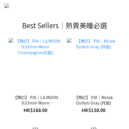
Best Sellers｜熱賣美瞳必選
【預訂】 PIA｜LILMOON
【預訂】 PIA｜Molak
0.03mm Moon
Dollish Gray (月拋)
Champagne(日拋)
HK$168.00
HK$138.00