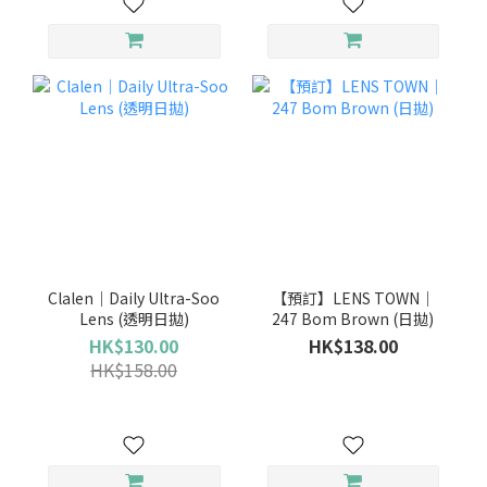
Clalen｜Daily Ultra-Soo
【預訂】LENS TOWN｜
Lens (透明日拋)
247 Bom Brown (日拋)
HK$130.00
HK$138.00
HK$158.00