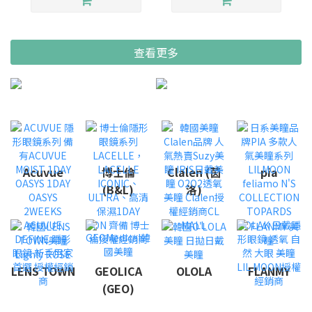
查看更多
Acuvue
博士倫
Clalen (茵
pia
(B&L)
洛)
LENS TOWN
GEOLICA
OLOLA
FLANMY
(GEO)