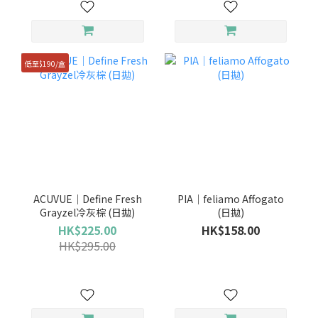
低至$190/盒
ACUVUE｜Define Fresh
PIA｜feliamo Affogato
Grayzel冷灰棕 (日拋)
(日拋)
HK$225.00
HK$158.00
HK$295.00