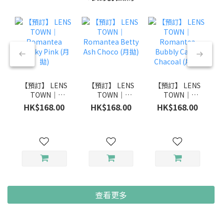
【預訂】 LENS
【預訂】 LENS
【預訂】 LENS
TOWN｜
TOWN｜
TOWN｜
Romantea
Romantea
Romantea
HK$168.00
HK$168.00
HK$168.00
Smoky Pink
Betty Ash
Bubbly Candy
(月拋)
Choco (月拋)
Chacoal (月拋)
查看更多