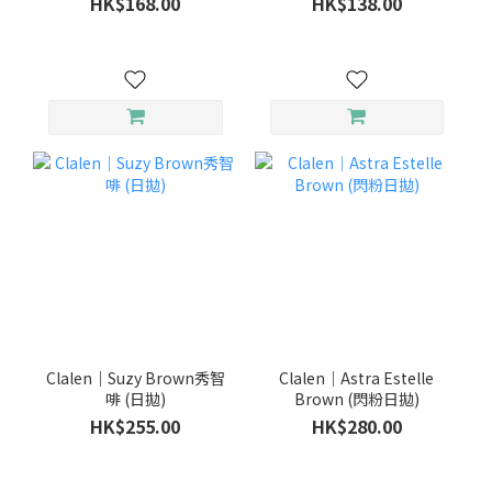
HK$168.00
HK$138.00
Clalen｜Suzy Brown秀智
Clalen｜Astra Estelle
啡 (日拋)
Brown (閃粉日拋)
HK$255.00
HK$280.00