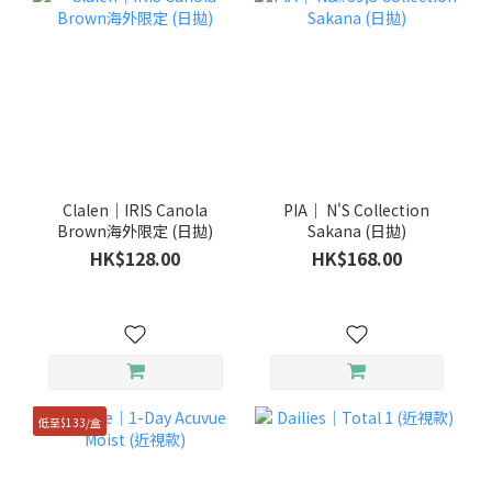
Clalen｜IRIS Canola
PIA｜ N'S Collection
Brown海外限定 (日拋)
Sakana (日拋)
HK$128.00
HK$168.00
低至$133/盒