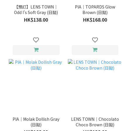
【預訂】LENS TOWN｜
PIA｜TOPARDS Glow
Odd I's Soft Gray (日拋)
Brown (日拋)
HK$138.00
HK$168.00
PIA｜Molak Dollish Gray
LENS TOWN｜Chocolato
(日拋)
Choco Brown (日拋)