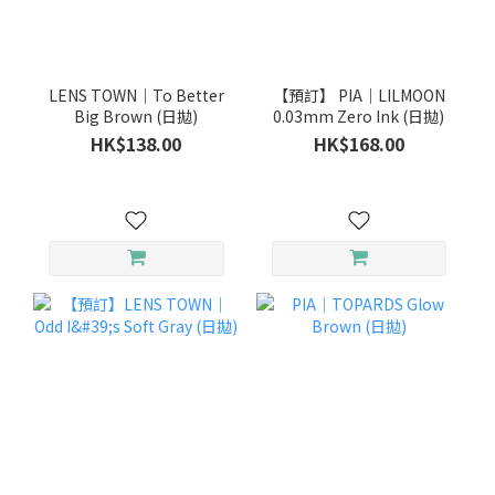
LENS TOWN｜To Better
【預訂】 PIA｜LILMOON
Big Brown (日拋)
0.03mm Zero Ink (日拋)
HK$138.00
HK$168.00