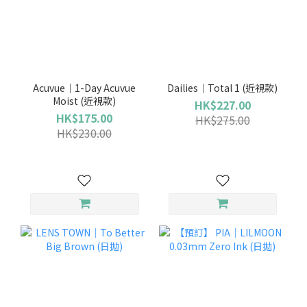
Acuvue｜1-Day Acuvue
Dailies｜Total 1 (近視款)
Moist (近視款)
HK$227.00
HK$175.00
HK$275.00
HK$230.00