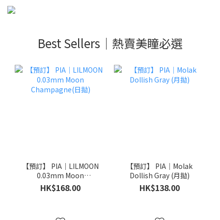
Best Sellers｜熱賣美瞳必選
【預訂】 PIA｜LILMOON
【預訂】 PIA｜Molak
0.03mm Moon
Dollish Gray (月拋)
Champagne(日拋)
HK$168.00
HK$138.00