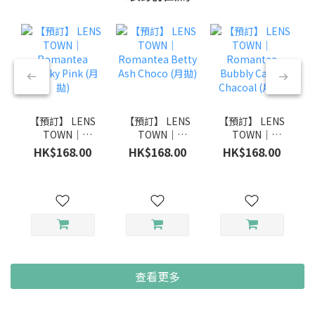
【預訂】 LENS
【預訂】 LENS
【預訂】 LENS
TOWN｜
TOWN｜
TOWN｜
Romantea
Romantea
Romantea
HK$168.00
HK$168.00
HK$168.00
Smoky Pink
Betty Ash
Bubbly Candy
(月拋)
Choco (月拋)
Chacoal (月拋)
查看更多