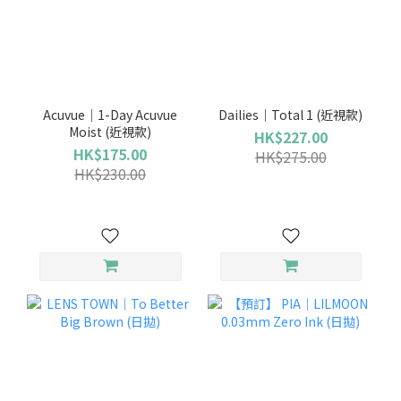
Acuvue｜1-Day Acuvue
Dailies｜Total 1 (近視款)
Moist (近視款)
HK$227.00
HK$175.00
HK$275.00
HK$230.00