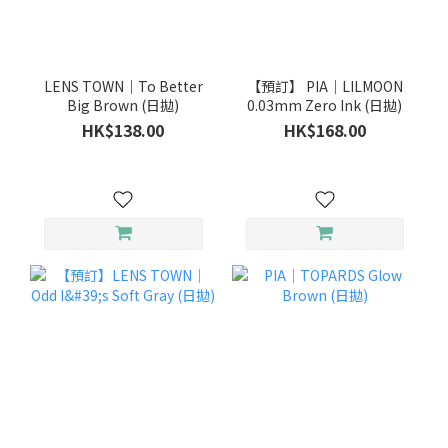
LENS TOWN｜To Better
【預訂】 PIA｜LILMOON
Big Brown (日拋)
0.03mm Zero Ink (日拋)
HK$138.00
HK$168.00