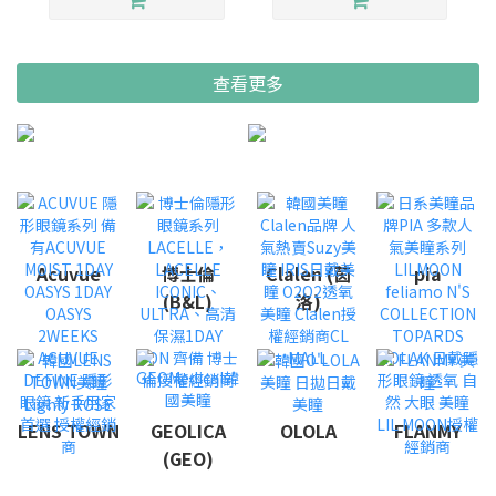
查看更多
Acuvue
博士倫
Clalen (茵
pia
(B&L)
洛)
LENS TOWN
GEOLICA
OLOLA
FLANMY
(GEO)