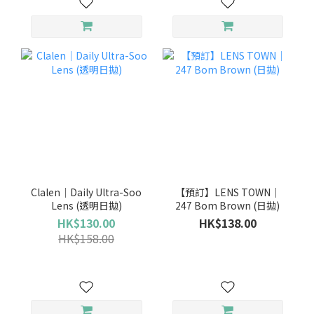
Clalen｜Daily Ultra-Soo
【預訂】LENS TOWN｜
Lens (透明日拋)
247 Bom Brown (日拋)
HK$130.00
HK$138.00
HK$158.00