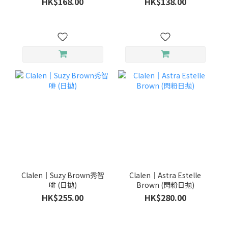
HK$168.00
HK$138.00
Clalen｜Suzy Brown秀智
Clalen｜Astra Estelle
啡 (日拋)
Brown (閃粉日拋)
HK$255.00
HK$280.00