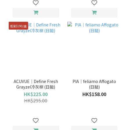
低至$190/盒
ACUVUE｜Define Fresh
PIA｜feliamo Affogato
Grayzel冷灰棕 (日拋)
(日拋)
HK$225.00
HK$158.00
HK$295.00