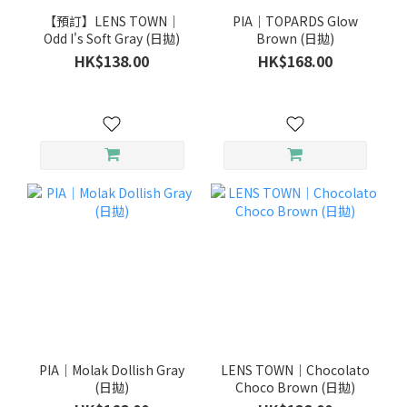
【預訂】LENS TOWN｜
PIA｜TOPARDS Glow
Odd I's Soft Gray (日拋)
Brown (日拋)
HK$138.00
HK$168.00
PIA｜Molak Dollish Gray
LENS TOWN｜Chocolato
(日拋)
Choco Brown (日拋)