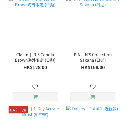
Clalen｜IRIS Canola
PIA｜ N'S Collection
Brown海外限定 (日拋)
Sakana (日拋)
HK$128.00
HK$168.00
低至$133/盒