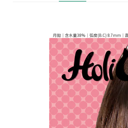
月拋｜含水量38%｜弧度(B.C) 8.7mm｜直徑(