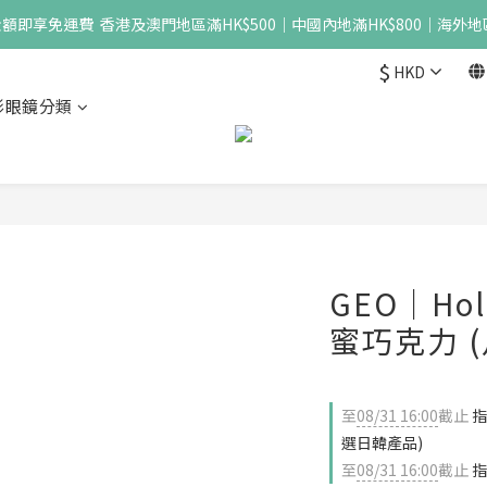
即享免運費  香港及澳門地區滿HK$500｜中國內地滿HK$800｜海外地區
$
HKD
形眼鏡分類
GEO｜Holi
蜜巧克力 (
至
08/31 16:00
截止
指
選日韓產品)
至
08/31 16:00
截止
指