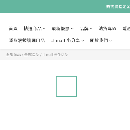
購物滿指定金額
首頁
精選商品
最新優惠
品牌
清貨專區
隱
隱形眼鏡護理用品
cl mall 小分享
關於我們
全部商品
/
全部產品
/
cl mall推介商品