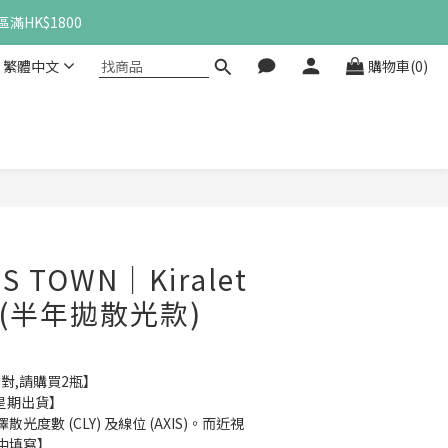
滿HK$1800
繁體中文
購物車(0)
立即購買
S TOWN｜Kiralet
色 (半年拋散光款)
1對,請購買2瓶】
8星期出貨】
度數 (CLY) 及線位 (AXIS)。而近視
中填寫】