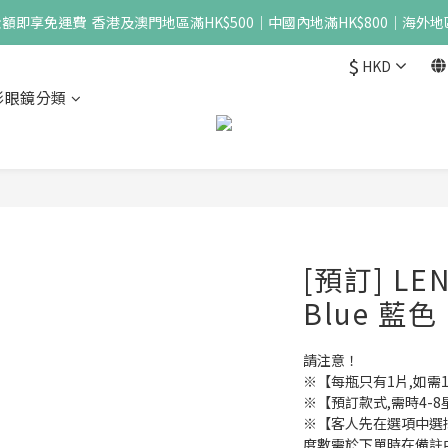
即享免運費  香港及澳門地區滿HK$500｜中國內地滿HK$800｜海外地區
$
HKD
形眼鏡分類
[預訂] LEN
Blue 藍
請注意！
※【每瓶只有1片,如需
※【預訂款式,需時4-
※【客人先在選項中選擇散光
度數需於下單時在備註