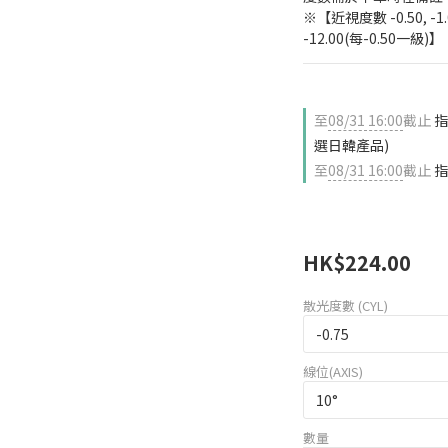
※【近視度數 -0.50, -1.00
-12.00(每-0.50一級)】
至
08/31 16:00
截止
指
選日韓產品)
至
08/31 16:00
截止
指
HK$224.00
散光度數 (CYL)
線位(AXIS)
數量