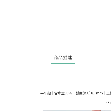
商品描述
半年拋｜含水量38%｜弧度(B.C) 8.7mm｜直徑(DIA
*