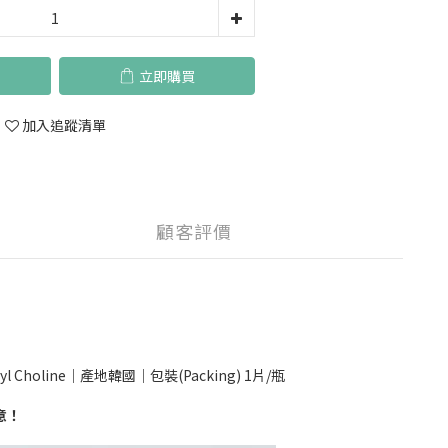
立即購買
加入追蹤清單
顧客評價
yl Choline｜產地韓國｜包裝(Packing) 1片/瓶
意！