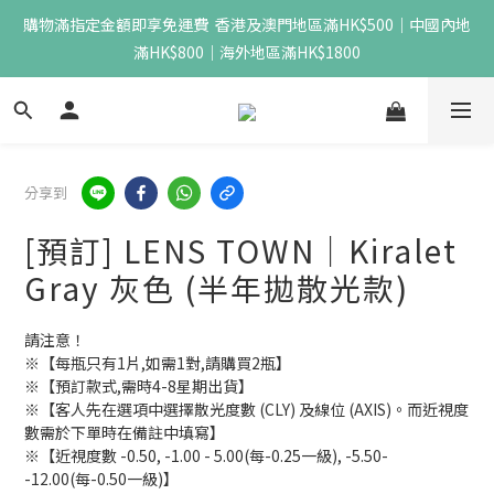
購物滿指定金額即享免運費  香港及澳門地區滿HK$500｜中國內地
滿HK$800｜海外地區滿HK$1800
分享到
[預訂] LENS TOWN｜Kiralet
Gray 灰色 (半年拋散光款)
請注意！
※【每瓶只有1片,如需1對,請購買2瓶】
※【預訂款式,需時4-8星期出貨】
※【客人先在選項中選擇散光度數 (CLY) 及線位 (AXIS)。而近視度
數需於下單時在備註中填寫】
※【近視度數 -0.50, -1.00 - 5.00(每-0.25一級), -5.50- 
-12.00(每-0.50一級)】