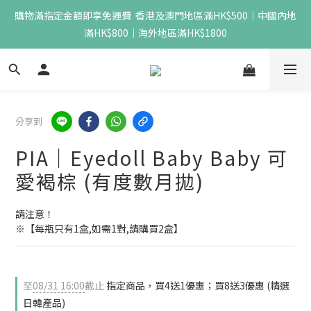
購物滿指定金額即享免運費  香港及澳門地區滿HK$500｜中國內地
滿HK$800｜海外地區滿HK$1800
分享到
PIA｜Eyedoll Baby Baby 可
愛褐棕 (有度數月拋)
請注意！
※【每瓶只有1盒,如需1對,請購買2盒】
至
08/31 16:00
截止
指定商品，買4送1優惠；買8送3優惠 (精選
日韓產品)