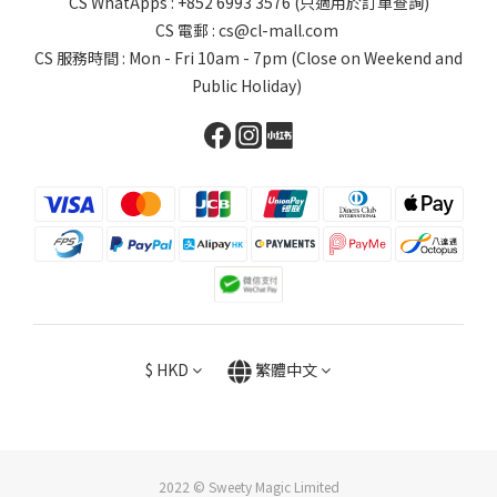
CS WhatApps : +852 6993 3576 (只適用於訂單查詢)
CS 電郵 : cs@cl-mall.com
CS 服務時間 : Mon - Fri 10am - 7pm (Close on Weekend and
Public Holiday)
$
HKD
繁體中文
2022 © Sweety Magic Limited