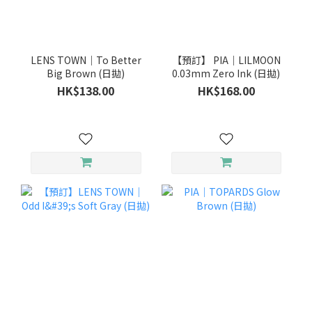
LENS TOWN｜To Better
【預訂】 PIA｜LILMOON
Big Brown (日拋)
0.03mm Zero Ink (日拋)
HK$138.00
HK$168.00