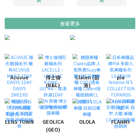
查看更多
Acuvue
博士倫
Clalen (茵
pia
(B&L)
洛)
LENS TOWN
GEOLICA
OLOLA
FLANMY
(GEO)