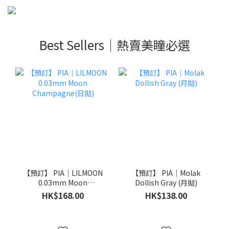
Best Sellers｜熱賣美瞳必選
【預訂】 PIA｜LILMOON
【預訂】 PIA｜Molak
0.03mm Moon
Dollish Gray (月拋)
Champagne(日拋)
HK$168.00
HK$138.00