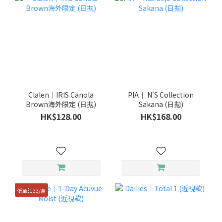
Clalen｜IRIS Canola
PIA｜ N'S Collection
Brown海外限定 (日拋)
Sakana (日拋)
HK$128.00
HK$168.00
低至$133/盒