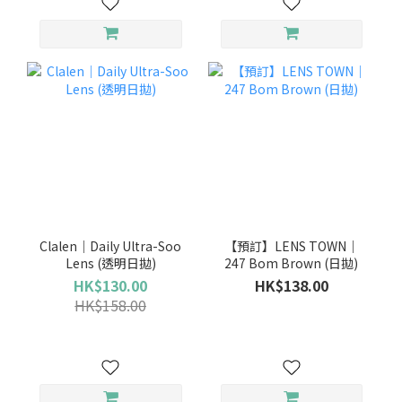
Clalen｜Daily Ultra-Soo
【預訂】LENS TOWN｜
Lens (透明日拋)
247 Bom Brown (日拋)
HK$130.00
HK$138.00
HK$158.00