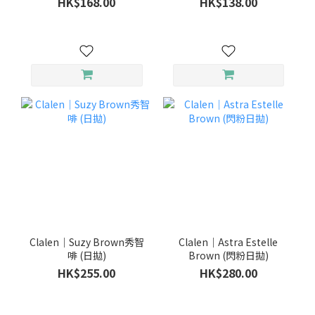
HK$168.00
HK$138.00
Clalen｜Suzy Brown秀智
Clalen｜Astra Estelle
啡 (日拋)
Brown (閃粉日拋)
HK$255.00
HK$280.00