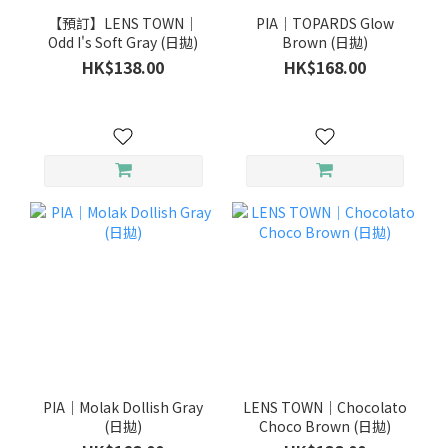
【預訂】LENS TOWN｜
PIA｜TOPARDS Glow
Odd I's Soft Gray (日拋)
Brown (日拋)
HK$138.00
HK$168.00
PIA｜Molak Dollish Gray
LENS TOWN｜Chocolato
(日拋)
Choco Brown (日拋)