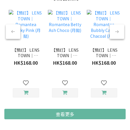
【預訂】 LENS
【預訂】 LENS
【預訂】 LENS
TOWN｜
TOWN｜
TOWN｜
Romantea
Romantea
Romantea
HK$168.00
HK$168.00
HK$168.00
Smoky Pink
Betty Ash
Bubbly Candy
(月拋)
Choco (月拋)
Chacoal (月拋)
查看更多