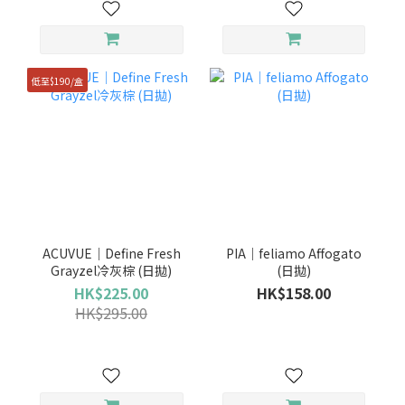
低至$190/盒
ACUVUE｜Define Fresh
PIA｜feliamo Affogato
Grayzel冷灰棕 (日拋)
(日拋)
HK$225.00
HK$158.00
HK$295.00