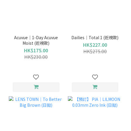
Acuvue｜1-Day Acuvue
Dailies｜Total 1 (近視款)
Moist (近視款)
HK$227.00
HK$175.00
HK$275.00
HK$230.00