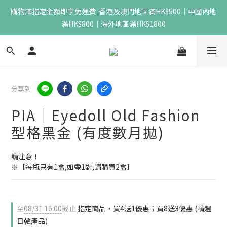
購物滿指定金額即享免運費  香港及澳門地區滿HK$500｜中國內地
滿HK$800｜海外地區滿HK$1800
分享到
PIA｜Eyedoll Old Fashion
型格黑金 (有度數月拋)
請注意！
※【每瓶只有1盒,如需1對,請購買2盒】
至
08/31 16:00
截止
指定商品，買4送1優惠；買8送3優惠 (精選
日韓產品)