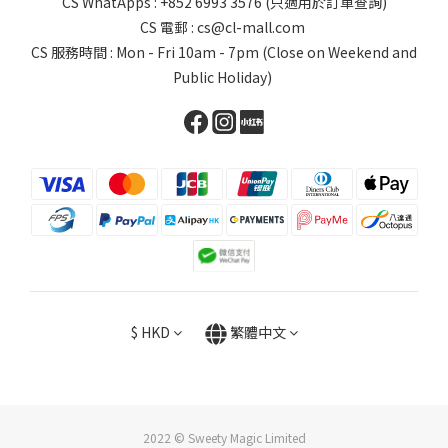
CS WhatApps : +852 6993 3576 (只適用於訂單查詢)
CS 電郵 : cs@cl-mall.com
CS 服務時間 : Mon - Fri 10am - 7pm (Close on Weekend and
Public Holiday)
$
HKD
繁體中文
2022 © Sweety Magic Limited