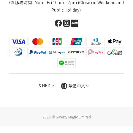
CS 服務時間 : Mon - Fri 10am - 7pm (Close on Weekend and
Public Holiday)
$
HKD
繁體中文
2022 © Sweety Magic Limited