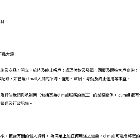
資料。
以下幾大類：
設施及商品；開立、維持及終止帳戶；處理付款及發單；回覆及跟進客戶查詢；
記錄，如管理cl mall人員的招聘、僱用、薪酬、考勤及終止僱用等事宜。
估我們與承辦商（包括其為cl mall服務的員工）的業務關係。 cl mall
他營運及行政記錄。
的要求，披露有關的個人資料。 為滿足上述任何用途之需要，cl mall 可能會