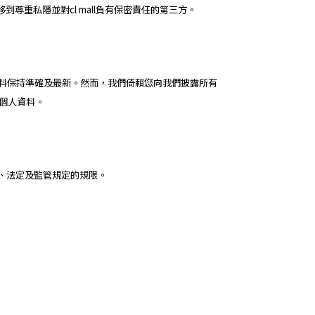
重私隱並對cl mall負有保密責任的第三方。
個人資料保持準確及最新。然而，我們倚賴您向我們披露所有
其個人資料。
律、法定及監管規定的規限。