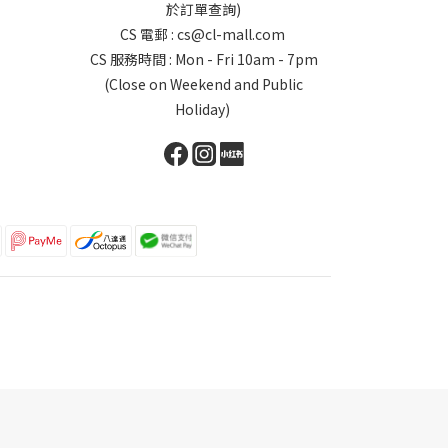
於訂單查詢)
CS 電郵 : cs@cl-mall.com
CS 服務時間 : Mon - Fri 10am - 7pm
(Close on Weekend and Public
Holiday)