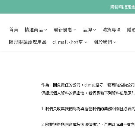
購物滿指定金額
首頁
精選商品
最新優惠
品牌
清貨專區
隱
隱形眼鏡護理用品
cl mall 小分享
關於我們
作為一間負責任的公司，cl mall恪守一套有助推動
保護您個人資料的保密性，我們貫徹下列資料私隱原
1. 我們只收集我們認為與經營我們的業務相關且必要
2. 除非獲得您同意或按照法律規定，否則cl mall