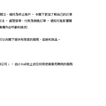
• 開立、維持及終止賬戶 • 令閣下更加了解自己的訂單
方法 • 處理發單、付款及銷售訂單 • 通知可能影響閣
利機構作出呼籲和請求)
能只可以向閣下提供有限度的服務、設施和貨品。
聯公司； • 由cl mall就上述任何用途需要而聘用的服務