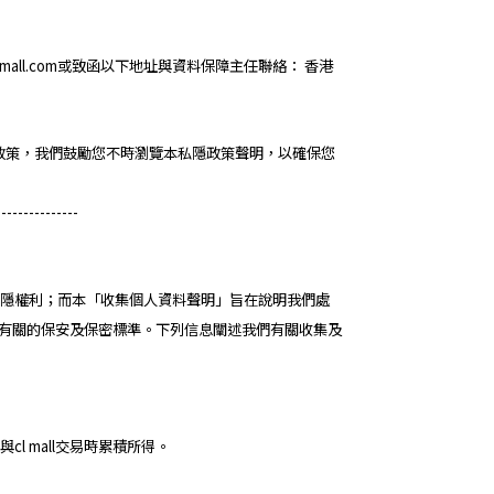
all.com或致函以下地址與資料保障主任聯絡： 香港
修訂私隱政策，我們鼓勵您不時瀏覽本私隱政策聲明，以確保您
---------------
予你的私隱權利；而本「收集個人資料聲明」旨在說明我們處
從有關的保安及保密標準。下列信息闡述我們有關收集及
cl mall交易時累積所得。