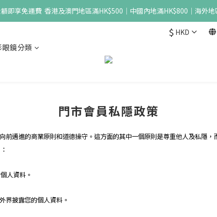
即享免運費  香港及澳門地區滿HK$500｜中國內地滿HK$800｜海外地區
$
HKD
形眼鏡分類
門市會員私隱政策
公司向前邁進的商業原則和道德操守。這方面的其中一個原則是尊重他人及私隱，而首
則：
的個人資料。
不會向外界披露您的個人資料。