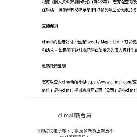
根據《個人資料(私隱)條例》(第486章)，您有權查閱
任聯絡： 香港新界葵涌華星街1-7號美華工業大廈13樓C室
直接促銷
cl mall的香港公司，包括Sweety Magic Lt
和請求。 如果閣下欲想我們停止使用您的個人資料作直接促
私隱政策聲明
您可以登入cl mall的網站https://www.cl-ma
mall 」是指cl mall 手機應用程式而「
公司
」是指cl m
cl mall新會員
立即訂閱電子報，了解更多新貨上架及不