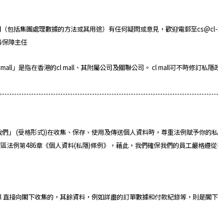
聲明（包括集團處理數據的方法或其用途）有任何疑問或意見，歡迎電郵至cs@cl-m
資料保障主任
all」是指在香港的cl mall、其附屬公司及關聯公司。 cl mall可不時
-----------------------------------------------------------------------------------------
我們的」或「我們」 (受格形式))在收集、保存、使用及傳送個人資料時，尊重法例賦
區法例第486章《個人資料(私隱)條例》，藉此，我們確保我們的員工嚴格遵
l mall 直接向閣下收集的，其餘資料，例如詳盡的訂單數據和付款紀錄等，則是閣下與