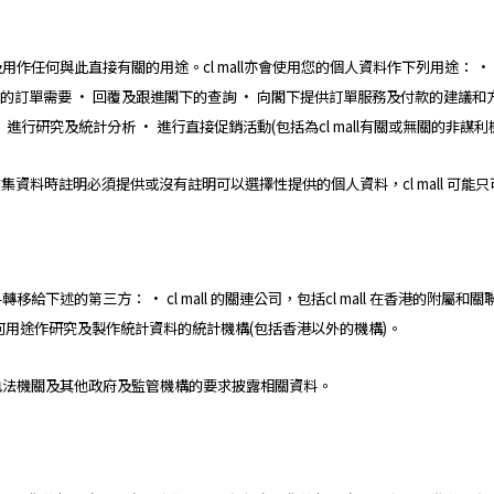
務及用作任何與此直接有關的用途。cl mall亦會使用您的個人資料作下列用途： 
下的訂單需要 • 回覆及跟進閣下的查詢 • 向閣下提供訂單服務及付款的建議和
• 進行研究及統計分析 • 進行直接促銷活動(包括為cl mall有關或無關的非謀
資料時註明必須提供或沒有註明可以選擇性提供的個人資料，cl mall 可
移給下述的第三方： • cl mall 的關連公司，包括cl mall 在香港的附屬和關
任何用途作研究及製作統計資料的統計機構(包括香港以外的機構)。
會應執法機關及其他政府及監管機構的要求披露相關資料。