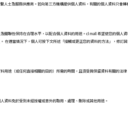
人士及服務供應商。若向第三方機構提供個人資料，有關的個人資料只會轉移到尊
完整性及關聯性保持在合理水平，以配合個人資料的用途。cl mall 希望使您的
。 在適當情況下，個人可按下文所述「接觸或更正您的資料的方法」，修訂
於達致資料用途（或任何直接相關的目的）所需的時間，且須受與保留資料有關的法
保障個人資料免於受到未經授權或意外的取用、處理、刪除或其他用途。