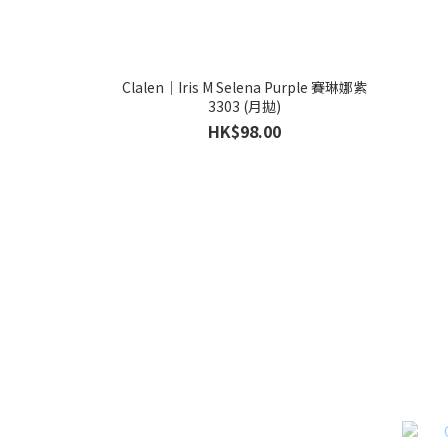
Clalen｜Iris M Selena Purple 賽琳娜紫
3303 (月拋)
HK$98.00