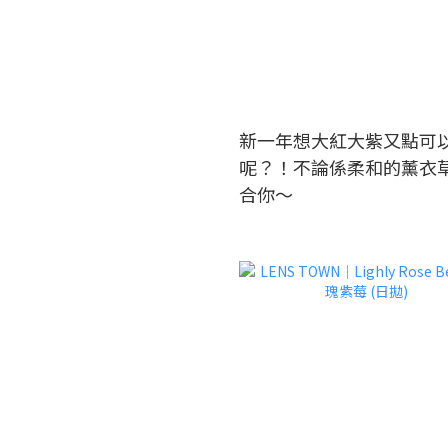
新一年想大紅大紫又點可以錯
呢？！不論係柔和的薰衣
合你～