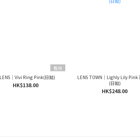
售完
LENS｜Vivi Ring Pink(日拋)
LENS TOWN｜Lighly Lily Pin
(日拋)
HK$138.00
HK$248.00