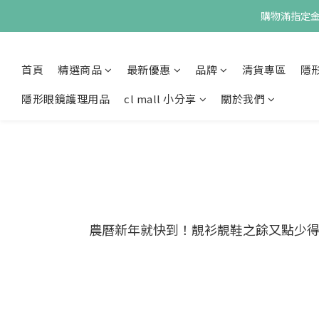
購物滿指定金額
首頁
精選商品
最新優惠
品牌
清貨專區
隱
隱形眼鏡護理用品
cl mall 小分享
關於我們
農曆新年就快到！靚衫靚鞋之餘又點少得要有個