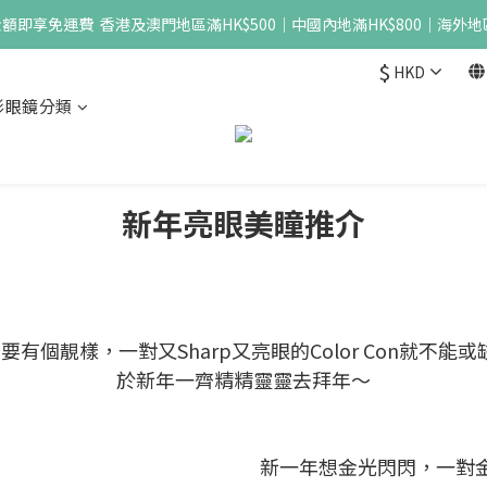
即享免運費  香港及澳門地區滿HK$500｜中國內地滿HK$800｜海外地區
$
HKD
形眼鏡分類
新年亮眼美瞳推介
靚樣，一對又Sharp又亮眼的Color Con就不能或缺啦
於新年一齊精精靈靈去拜年～
新一年想金光閃閃，一對金色