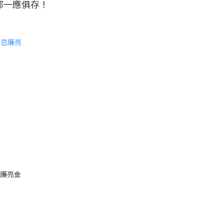
都一應俱存！
 忌廉亮金