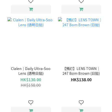
Clalen｜Daily Ultra-Soo
【預訂】LENS TOWN｜
Lens (透明日拋)
247 Bom Brown (日拋)
HK$130.00
HK$138.00
HK$158.00