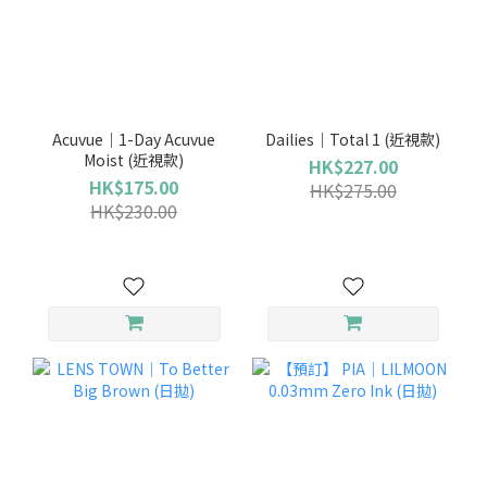
Acuvue｜1-Day Acuvue
Dailies｜Total 1 (近視款)
Moist (近視款)
HK$227.00
HK$175.00
HK$275.00
HK$230.00