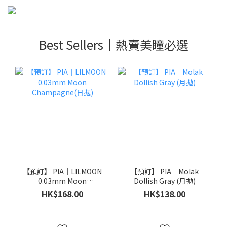
Best Sellers｜熱賣美瞳必選
【預訂】 PIA｜LILMOON
【預訂】 PIA｜Molak
0.03mm Moon
Dollish Gray (月拋)
Champagne(日拋)
HK$168.00
HK$138.00