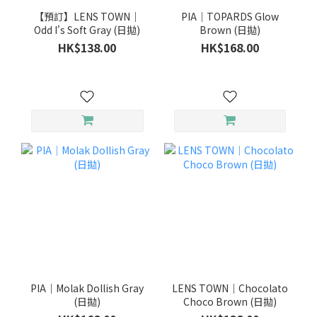
【預訂】LENS TOWN｜
PIA｜TOPARDS Glow
Odd I's Soft Gray (日拋)
Brown (日拋)
HK$138.00
HK$168.00
PIA｜Molak Dollish Gray
LENS TOWN｜Chocolato
(日拋)
Choco Brown (日拋)