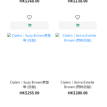
HK$168.00
HK$138.00
Clalen｜Suzy Brown秀智
Clalen｜Astra Estelle
啡 (日拋)
Brown (閃粉日拋)
HK$255.00
HK$280.00