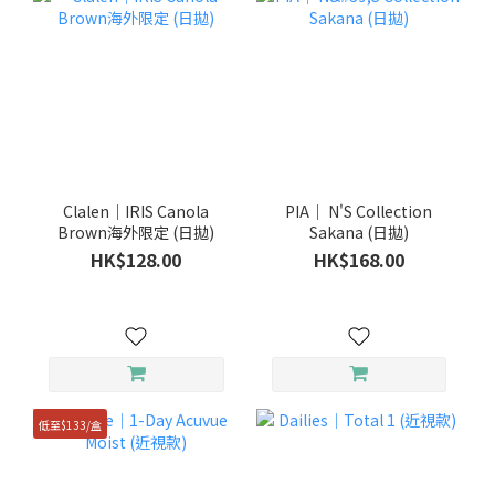
Clalen｜IRIS Canola
PIA｜ N'S Collection
Brown海外限定 (日拋)
Sakana (日拋)
HK$128.00
HK$168.00
低至$133/盒