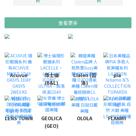
查看更多
Acuvue
博士倫
Clalen (茵
pia
(B&L)
洛)
LENS TOWN
GEOLICA
OLOLA
FLANMY
(GEO)