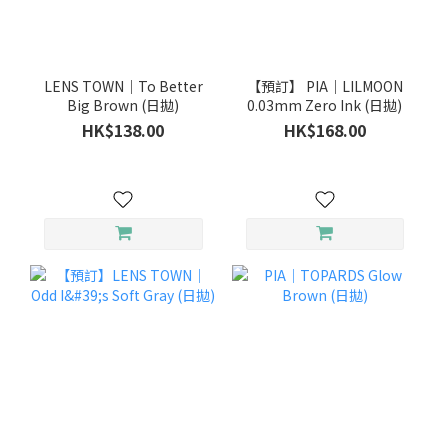
LENS TOWN｜To Better
【預訂】 PIA｜LILMOON
Big Brown (日拋)
0.03mm Zero Ink (日拋)
HK$138.00
HK$168.00