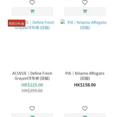
低至$190/盒
ACUVUE｜Define Fresh
PIA｜feliamo Affogato
Grayzel冷灰棕 (日拋)
(日拋)
HK$225.00
HK$158.00
HK$295.00