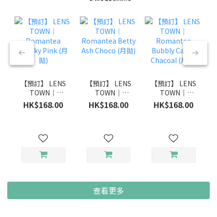
【預訂】 LENS
【預訂】 LENS
【預訂】 LENS
TOWN｜
TOWN｜
TOWN｜
Romantea
Romantea
Romantea
HK$168.00
HK$168.00
HK$168.00
Smoky Pink
Betty Ash
Bubbly Candy
(月拋)
Choco (月拋)
Chacoal (月拋)
查看更多